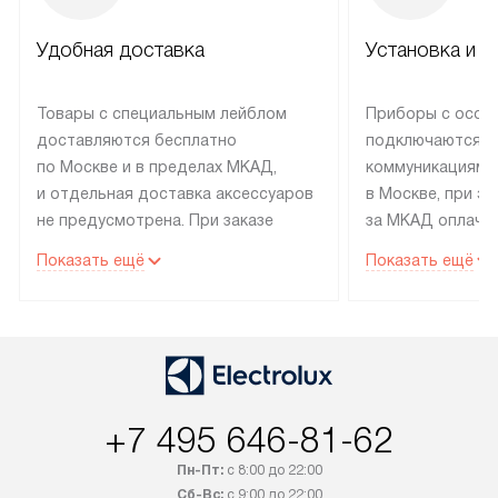
Удобная доставка
Установка и н
Товары с специальным лейблом
Приборы с особ
доставляются бесплатно
подключаются к
по Москве и в пределах МКАД,
коммуникациям 
и отдельная доставка аксессуаров
в Москве, при э
не предусмотрена. При заказе
за МКАД оплачив
бытовой техники от Electrolux,
Специалисты сер
Показать ещё
Показать ещё
рекомендуем обсудить
партнера заним
с менеджером удобное время
подключением б
доставки и способ оплаты. Товары
Electrolux. Устан
со статусом «В наличии» могут
профессиональн
быть отправлены покупателю
осуществляется
в течение трех дней. Если вам
плату, и дополни
+7 495 646-81-62
интересен товар «Под заказ»,
по монтажу опла
обсудите возможность его
прайсу. Сервис 
Пн-Пт:
с 8:00 до 22:00
приобретения с менеджером сайта.
гарантию 1 год 
Сб-Вс:
с 9:00 до 22:00