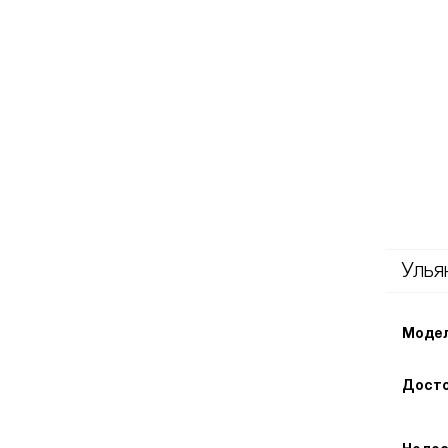
Улья
Модел
Досто