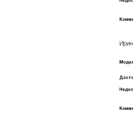
Недос
Комме
Ирин
Модел
Досто
Недос
Комме