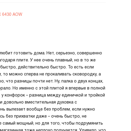
KC 6430 AOW
 любит готовить дома. Нет, серьезно, совершенно
годаря плите. У нее очень плавный, но в то же
 быстро, действительно быстро. То есть если
, то можно сперва не прокаливать сковородку, а
, что разницы почти нет. Ну, палка о двух концах,
рало. Но именно с этой плитой я впервые в полной
 у конфорок – разница между единичкой и тройкой
 и довольно вместительная духовка с
нь вылезает вообще без проблем, если нужно
сь без прихватки даже – очень быстро, не
не самый мощный, но для того, чтобы подрумянить
магазинная тоже неплохо получается. Удивило, что