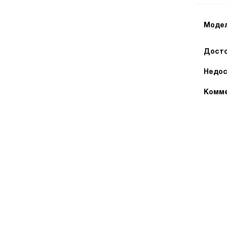
Модел
Досто
Недос
Комме