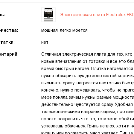
Электрическая плита Electrolux E
ь:
инства:
мощная, легко моется
татки:
нет
нтарий:
Отличная электрическая плита для тех, кто
новые впечатления от готовки и все это бла
время быстрый нагрев. Плитка нагревается
нужно обжарить лук до золотистой корочки
высыпать сразу: нагреется настолько быстро
конечно, нужно помешивать, чтобы не приго
мере поняла зачем нужны разные мощности
действительно чувствуется сразу. Удобная
телескопическими направляющими, противе
просто поправить что-то, то можно обойти
успеваешь обжечься. Гриль неплох, хотя и 
курицу или поджарить мясо хватает. Пицца 