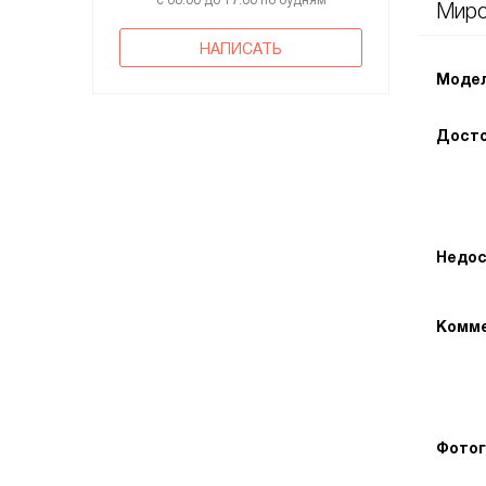
с 08:00 до 17:00 по будням
Мир
НАПИСАТЬ
Модел
Досто
Недос
Комме
Фотог