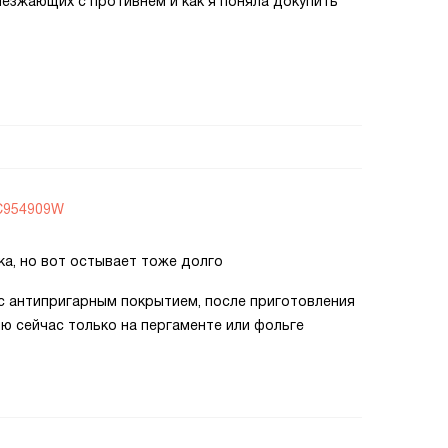
езжающих с противнем и как я поняла докупить
KC954909W
ка, но вот остывает тоже долго
 с антипригарным покрытием, после приготовления
лю сейчас только на пергаменте или фольге