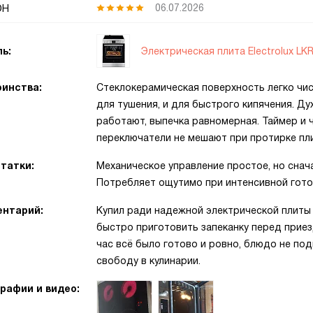
он
06.07.2026
Электрическая плита Electrolux LK
ь:
инства:
Стеклокерамическая поверхность легко чи
для тушения, и для быстрого кипячения. Ду
работают, выпечка равномерная. Таймер и 
переключатели не мешают при протирке пл
татки:
Механическое управление простое, но снач
Потребляет ощутимо при интенсивной гото
нтарий:
Купил ради надежной электрической плиты
быстро приготовить запеканку перед приез
час всё было готово и ровно, блюдо не под
свободу в кулинарии.
рафии и видео: