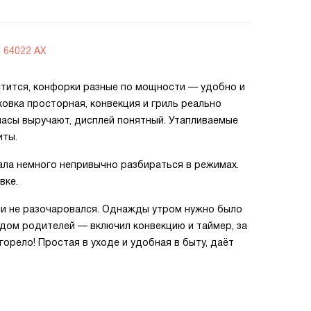
R 64022 AX
стится, конфорки разные по мощности — удобно и
ховка просторная, конвекция и гриль реально
часы выручают, дисплей понятный. Утапливаемые
иты.
ала немного непривычно разбираться в режимах.
вке.
 и не разочаровался. Однажды утром нужно было
дом родителей — включил конвекцию и таймер, за
горело! Простая в уходе и удобная в быту, даёт