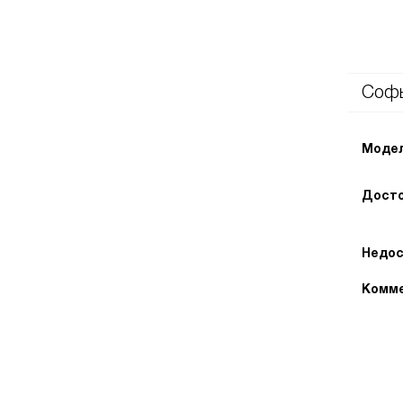
Соф
Модел
Досто
Недос
Комме