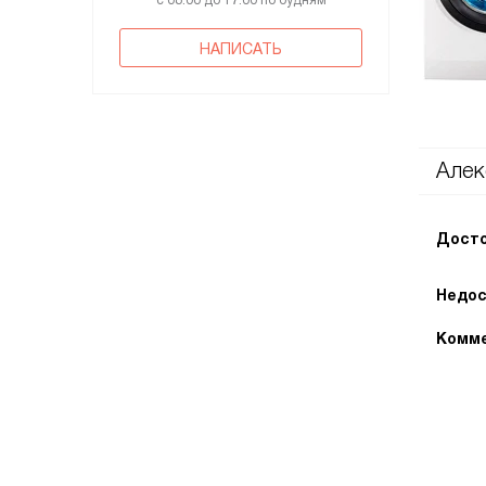
с 08:00 до 17:00 по будням
НАПИСАТЬ
Алек
Досто
Недос
Комме