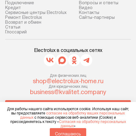
Подключение
Вопросы и ответы
Кредит
Видео
Сервисные центры Electrolux
Контакты
Ремонт Electrolux
Сайты-партнеры
Возврат и обмен
Cтатьи
Глоссарий
Electrolux в социальных сетях
Для физических лиц
shop@electrolux-home.ru
Для юридических лиц
business@kvalitet.company
НАПИСАТЬ РУКОВОДСТВУ
Для работы нашего сайта используются cookie. Используя наш сайт,
вы предоставляете
согласие на обработку ваших персональных
данных
с помощью сервисов веб-аналитики (Cookie) и
Политика конфиденциальности
присоединяетесь к тексту «
Согласия на обработку персональных
данных
»
Условия продажи
Карта сайта
Соглашаюсь