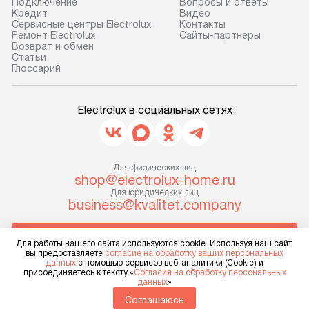
Подключение
Вопросы и ответы
Кредит
Видео
Сервисные центры Electrolux
Контакты
Ремонт Electrolux
Сайты-партнеры
Возврат и обмен
Cтатьи
Глоссарий
Electrolux в социальных сетях
Для физических лиц
shop@electrolux-home.ru
Для юридических лиц
business@kvalitet.company
НАПИСАТЬ РУКОВОДСТВУ
Для работы нашего сайта используются cookie. Используя наш сайт,
вы предоставляете
согласие на обработку ваших персональных
данных
с помощью сервисов веб-аналитики (Cookie) и
Политика конфиденциальности
присоединяетесь к тексту «
Согласия на обработку персональных
данных
»
Условия продажи
Карта сайта
Соглашаюсь