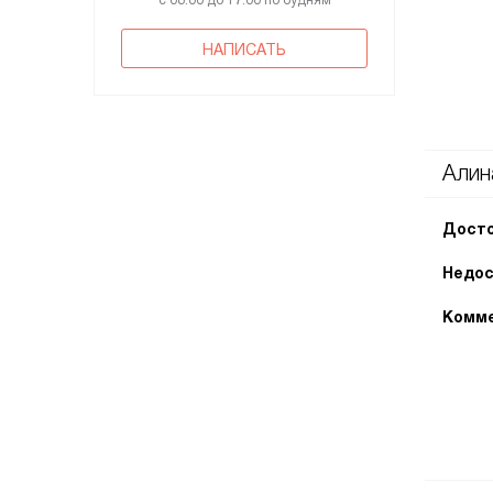
с 08:00 до 17:00 по будням
НАПИСАТЬ
Алин
Досто
Недос
Комме