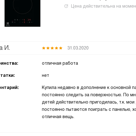
Цена действительна на моме
а И.
31.03.2020
инства:
отличная работа
татки:
нет
нтарий:
Купила недавно в дополнение к основной па
постоянно следить за поверхностью. По мне
детей действительно пригодилась, т.к. мои д
постоянно пытаются поиграть с панелью, х
отличная вещь.