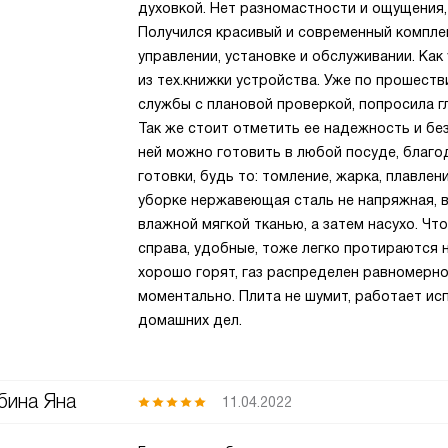
духовкой. Нет разномастности и ощущения,
Получился красивый и современный комплект
управлении, установке и обслуживании. Ка
из тех.книжки устройства. Уже по прошест
службы с плановой проверкой, попросила гл
Так же стоит отметить ее надежность и бе
ней можно готовить в любой посуде, благ
готовки, будь то: томление, жарка, плавлени
уборке нержавеющая сталь не напряжная, в
влажной мягкой тканью, а затем насухо. Ч
справа, удобные, тоже легко протираются 
хорошо горят, газ распределен равномерн
моментально. Плита не шумит, работает ис
домашних дел.
бина Яна
11.04.2022