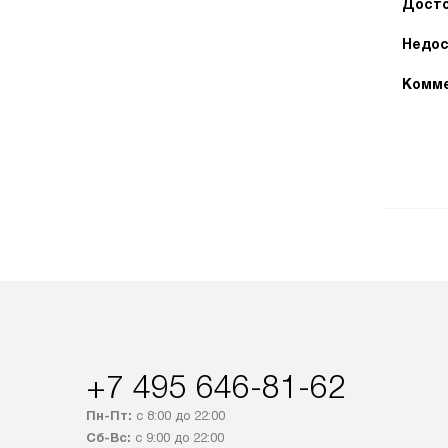
Досто
Недос
Комме
+7 495 646-81-62
Пн-Пт:
с 8:00 до 22:00
Сб-Вс:
с 9:00 до 22:00