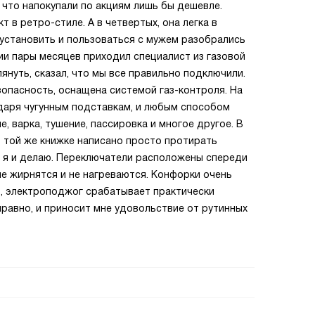
 что напокупали по акциям лишь бы дешевле.
 в ретро-стиле. А в четвертых, она легка в
к установить и пользоваться с мужем разобрались
вии пары месяцев приходил специалист из газовой
януть, сказал, что мы все правильно подключили.
зопасность, оснащена системой газ-контроля. На
одаря чугунным подставкам, и любым способом
е, варка, тушение, пассировка и многое другое. В
 той же книжке написано просто протирать
то я и делаю. Переключатели расположены спереди
не жирнятся и не нагреваются. Конфорки очень
о, электроподжог срабатывает практически
правно, и приносит мне удовольствие от рутинных