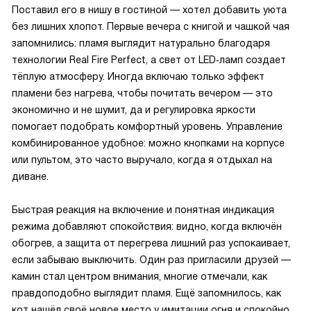
Поставил его в нишу в гостиной — хотел добавить уюта
без лишних хлопот. Первые вечера с книгой и чашкой чая
запомнились: пламя выглядит натурально благодаря
технологии Real Fire Perfect, а свет от LED‑ламп создает
тёплую атмосферу. Иногда включаю только эффект
пламени без нагрева, чтобы почитать вечером — это
экономично и не шумит, да и регулировка яркости
помогает подобрать комфортный уровень. Управление
комбинированное удобное: можно кнопками на корпусе
или пультом, это часто выручало, когда я отдыхал на
диване.
Быстрая реакция на включение и понятная индикация
режима добавляют спокойствия: видно, когда включён
обогрев, а защита от перегрева лишний раз успокаивает,
если забываю выключить. Один раз пригласили друзей —
камин стал центром внимания, многие отмечали, как
правдоподобно выглядит пламя. Ещё запомнилось, как
кот нашёл своё новое место у имитации огня и спокойно