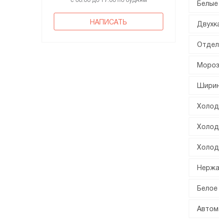
с 08:00 до 17:00 по будням
Белые
НАПИСАТЬ
Двухк
Отдел
Мороз
Ширин
Холод
Холод
Холод
Нержа
Белое
Автом