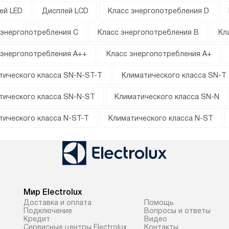
ей LED
Дисплей LCD
Класс энергопотребления D
 энергопотребления C
Класс энергопотребления B
Кл
 энергопотребления A++
Класс энергопотребления A+
тического класса SN-N-ST-T
Климатического класса SN-T
тического класса SN-N-ST
Климатического класса SN-N
тического класса N-ST-T
Климатического класса N-ST
Мир Electrolux
Доставка и оплата
Помощь
Подключение
Вопросы и ответы
Кредит
Видео
Сервисные центры Electrolux
Контакты