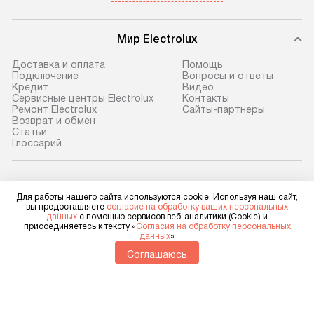
Мир Electrolux
Доставка и оплата
Помощь
Подключение
Вопросы и ответы
Кредит
Видео
Сервисные центры Electrolux
Контакты
Ремонт Electrolux
Сайты-партнеры
Возврат и обмен
Cтатьи
Глоссарий
Electrolux в социальных сетях
Для работы нашего сайта используются cookie. Используя наш сайт,
вы предоставляете
согласие на обработку ваших персональных
данных
с помощью сервисов веб-аналитики (Cookie) и
присоединяетесь к тексту «
Согласия на обработку персональных
данных
»
Для физических лиц
shop@electrolux-home.ru
Соглашаюсь
Для юридических лиц
business@kvalitet.company
НАПИСАТЬ РУКОВОДСТВУ