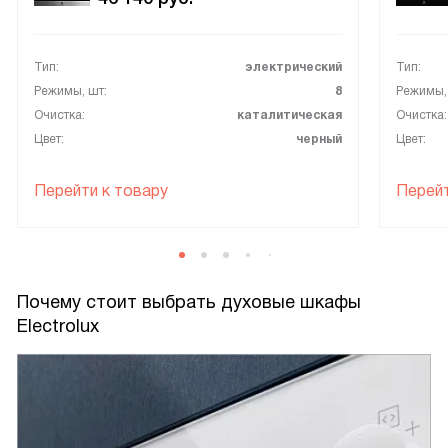
Тип:
электрический
Тип:
Режимы, шт:
8
Режимы,
Очистка:
каталитическая
Очистка:
Цвет:
черный
Цвет:
Перейти к товару
Перейт
Почему стоит выбрать духовые шкафы
Electrolux