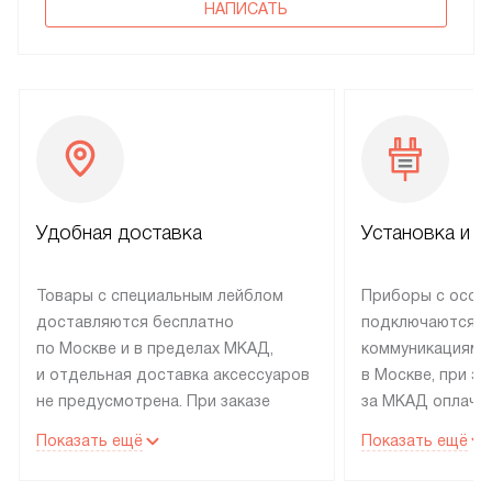
НАПИСАТЬ
Удобная доставка
Установка и н
Товары с специальным лейблом
Приборы с особ
доставляются бесплатно
подключаются к
по Москве и в пределах МКАД,
коммуникациям 
и отдельная доставка аксессуаров
в Москве, при э
не предусмотрена. При заказе
за МКАД оплачив
бытовой техники от Electrolux,
Специалисты сер
Показать ещё
Показать ещё
рекомендуем обсудить
партнера заним
с менеджером удобное время
подключением б