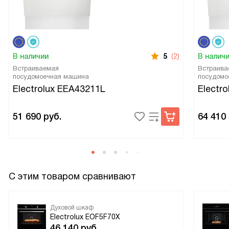
В наличии
5
(2)
В налич
Встраиваемая
Встраива
посудомоечная машина
посудомо
Electrolux EEA43211L
Electr
51 690
руб.
64 410
С этим товаром сравнивают
Духовой шкаф
Electrolux EOF5F70X
46 140
руб.