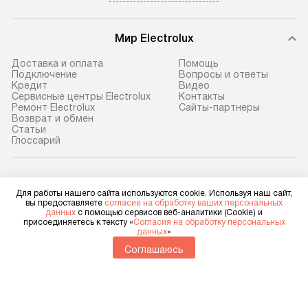
Мир Electrolux
Доставка и оплата
Помощь
Подключение
Вопросы и ответы
Кредит
Видео
Сервисные центры Electrolux
Контакты
Ремонт Electrolux
Сайты-партнеры
Возврат и обмен
Cтатьи
Глоссарий
Electrolux в социальных сетях
Для работы нашего сайта используются cookie. Используя наш сайт,
вы предоставляете
согласие на обработку ваших персональных
данных
с помощью сервисов веб-аналитики (Cookie) и
присоединяетесь к тексту «
Согласия на обработку персональных
данных
»
Для физических лиц
shop@electrolux-home.ru
Соглашаюсь
Для юридических лиц
business@kvalitet.company
НАПИСАТЬ РУКОВОДСТВУ