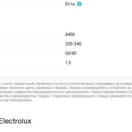
Есть
6400
220-240
50/60
1.5
 носят справочный характер и не могут в полной мере передавать достове
вара, включая цвета, размеры и формы. Фирма-производитель оставляет за
лектацию товара без предварительного уведомления. Перед оформлением З
йств и характеристик Товара. Подробная информация о товаре указывается
России Электролюкс
lectrolux