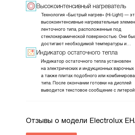
Высокоинтенсивный нагреватель
Технология «Быстрый нагрев» (Hi-Light) — э
высокоинтенсивные нагревательные элеме
ленточного типа, расположенные под
стеклокерамической поверхностью. Они бы
достигают необходимой температуры и
моментально реагируют на изменения настр
Индикатор остаточного тепла
Благодаря плавной регулировке мощности
Индикатор остаточного тепла установлен
точно контролировать процесс приготовле
на электрических и индукционных варочных 
пищи.
а также плитах подобного или комбинирова
типа. После окончании готовки на дисплей
выводится текстовое сообщение с литерой
которое обозначает, что поверхность до си
горячая, поэтому прикасаться к ней опасно.
можно использовать для разогрева уже
Отзывы о модели Electrolux E
приготовленной еды.