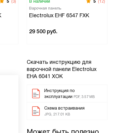
5
(3)
В наличии
5
(12)
В нали
Варочная панель
Варочн
K
Electrolux EHF 6547 FXK
Elect
29 500
руб.
36 79
Скачать инструкцию для
варочной панели
Electrolux
EHA 6041 XOK
Инструкция по
эксплуатации
PDF, 3.57 MB
Схема встраивания
JPG, 217.01 KB
Может быть полезно