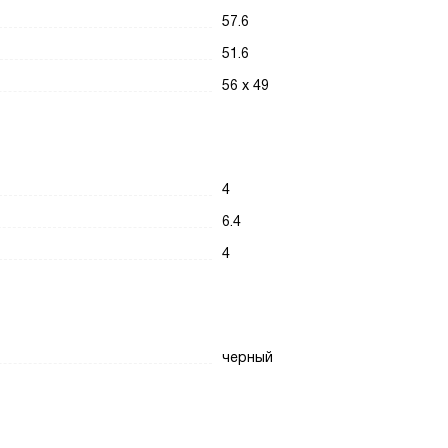
57.6
51.6
56 х 49
4
6.4
4
черный