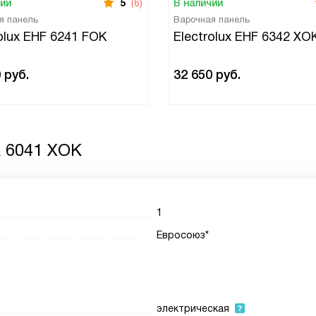
чии
5
(6)
В наличии
я панель
Варочная панель
olux EHF 6241 FOK
Electrolux EHF 6342 XO
0
руб.
32 650
руб.
A 6041 XOK
1
Евросоюз*
электрическая