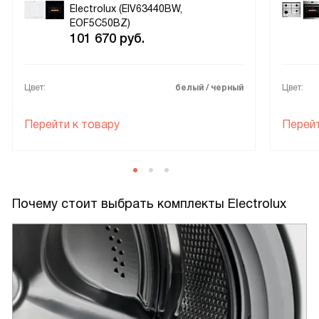
Electrolux (EIV63440BW,
EOF5C50BZ)
101 670
руб.
Цвет:
белый / черный
Цвет:
Перейти к товару
Перейт
Почему стоит выбрать комплекты Electrolux