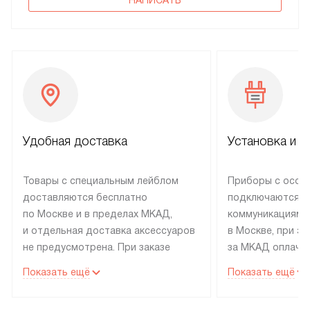
НАПИСАТЬ
Удобная доставка
Установка и н
Товары с специальным лейблом
Приборы с особ
доставляются бесплатно
подключаются к
по Москве и в пределах МКАД,
коммуникациям 
и отдельная доставка аксессуаров
в Москве, при э
не предусмотрена. При заказе
за МКАД оплачив
бытовой техники от Electrolux,
Специалисты сер
Показать ещё
Показать ещё
рекомендуем обсудить
партнера заним
с менеджером удобное время
подключением б