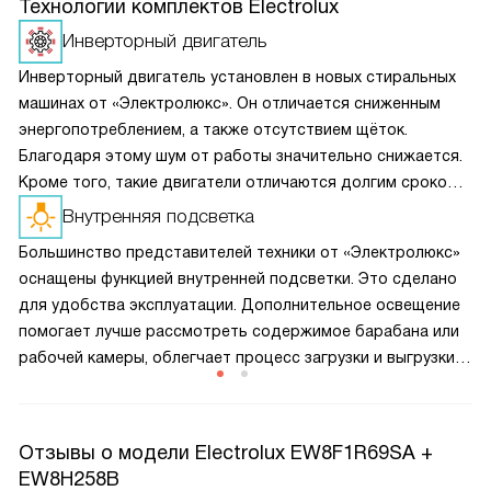
Технологии комплектов Electrolux
Инверторный двигатель
Инверторный двигатель установлен в новых стиральных
машинах от «Электролюкс». Он отличается сниженным
энергопотреблением, а также отсутствием щёток.
Благодаря этому шум от работы значительно снижается.
Кроме того, такие двигатели отличаются долгим сроком
службы и высокой износостойкостью. Поэтому техника
Внутренняя подсветка
прослужит намного дольше.
Большинство представителей техники от «Электролюкс»
оснащены функцией внутренней подсветки. Это сделано
для удобства эксплуатации. Дополнительное освещение
помогает лучше рассмотреть содержимое барабана или
рабочей камеры, облегчает процесс загрузки и выгрузки.
Лампы при этом могут быть: светодиодными, накаливания
или галогенными.
Отзывы о модели Electrolux EW8F1R69SA +
EW8H258B