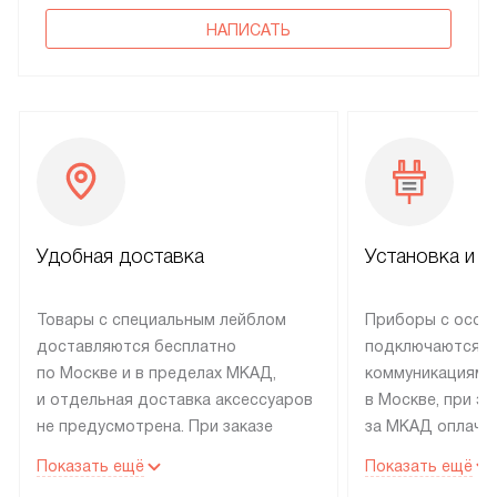
НАПИСАТЬ
Удобная доставка
Установка и н
Товары с специальным лейблом
Приборы с особ
доставляются бесплатно
подключаются к
по Москве и в пределах МКАД,
коммуникациям 
и отдельная доставка аксессуаров
в Москве, при э
не предусмотрена. При заказе
за МКАД оплачив
бытовой техники от Electrolux,
Специалисты сер
Показать ещё
Показать ещё
рекомендуем обсудить
партнера заним