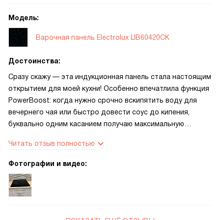
Модель:
Варочная панель Electrolux LIB60420CK
Достоинства:
Сразу скажу — эта индукционная панель стала настоящим
открытием для моей кухни! Особенно впечатлила функция
PowerBoost: когда нужно срочно вскипятить воду для
вечернего чая или быстро довести соус до кипения,
буквально одним касанием получаю максимальную
мощность без ожидания. Сенсорное управление
Читать отзыв полностью
расположено спереди справа — очень продуманно, не
нужно тянуться над горячими зонами, а подсветка делает
Фотографии и видео:
процесс готовки комфортным даже при тусклом
освещении. Безумно радует автоматическое определение
посуды: панель сама «понимает», где стоит кастрюля, и
активирует только нужную зону — никаких случайных
включений. А индикация остаточного тепла — не просто