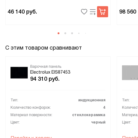
46 140
руб.
98 560
С этим товаром сравнивают
Варочная панель
Electrolux EIS87453
94 310
руб.
Тип:
индукционная
Тип:
Количество конфорок:
4
Количес
Материал поверхности:
стеклокерамика
Материал
Цвет:
черный
Цвет: