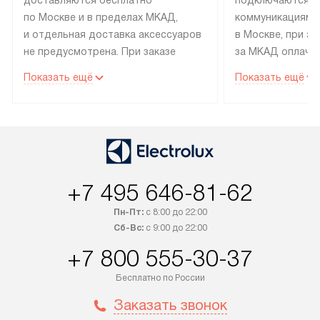
по Москве и в пределах МКАД,
коммуникациям 
и отдельная доставка аксессуаров
в Москве, при э
не предусмотрена. При заказе
за МКАД оплачив
бытовой техники от Electrolux,
Специалисты сер
Показать ещё
Показать ещё
рекомендуем обсудить
партнера заним
с менеджером удобное время
подключением б
доставки и способ оплаты. Товары
Electrolux. Устан
со статусом «В наличии» могут
профессиональн
быть отправлены покупателю
осуществляется
в течение трех дней. Если вам
плату, и дополни
+7 495 646-81-62
интересен товар «Под заказ»,
по монтажу опла
обсудите возможность его
прайсу. Сервис 
Пн-Пт:
с 8:00 до 22:00
приобретения с менеджером сайта.
гарантию 1 год 
Сб-Вс:
с 9:00 до 22:00
Товары с специальным лейблом
работы и испол
+7 800 555-30-37
доставляются бесплатно
материалы. Про
по Москве в пределах МКАД,
установление, п
Бесплатно по России
и отдельная доставка аксессуаров
и регулярное об
Заказать звонок
не предусмотрена. После 100%
обеспечивают п