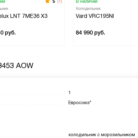
чии
5
(1)
В наличии
ьник
Холодильник
rolux LNT 7ME36 X3
Vard VRC195NI
40
руб.
84 990
руб.
 3453 AOW
1
Евросоюз*
холодильник с морозильником