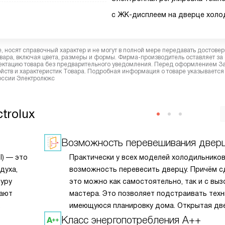
с ЖК-дисплеем на дверце холо
 носят справочный характер и не могут в полной мере передавать достове
вара, включая цвета, размеры и формы. Фирма-производитель оставляет за
лектацию товара без предварительного уведомления. Перед оформлением З
йств и характеристик Товара. Подробная информация о товаре указывается
России Электролюкс
trolux
Возможность перевешивания двер
l) — это
Практически у всех моделей холодильников
духа,
возможность перевесить дверцу. Причём с
уру
это можно как самостоятельно, так и с вы
вают
мастера. Это позволяет подстраивать техн
имеющуюся планировку дома. Открытая дв
ии
больше не будет закрывать доступ к нужн
Класс энергопотребления A++