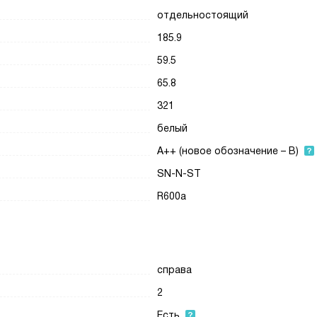
отдельностоящий
185.9
59.5
65.8
321
белый
A++ (новое обозначение – B)
SN-N-ST
R600a
справа
2
Есть