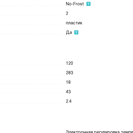
No-Frost
2
пластик
Да
120
283
18
43
2.4
Электронная регулировка темп