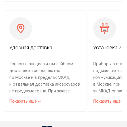
Удобная доставка
Установка и н
Товары с специальным лейблом
Приборы с особ
доставляются бесплатно
подключаются к
по Москве и в пределах МКАД,
коммуникациям 
и отдельная доставка аксессуаров
в Москве, при э
не предусмотрена. При заказе
за МКАД оплачив
бытовой техники от Electrolux,
Специалисты сер
Показать ещё
Показать ещё
рекомендуем обсудить
партнера заним
с менеджером удобное время
подключением б
доставки и способ оплаты. Товары
Electrolux. Устан
со статусом «В наличии» могут
профессиональн