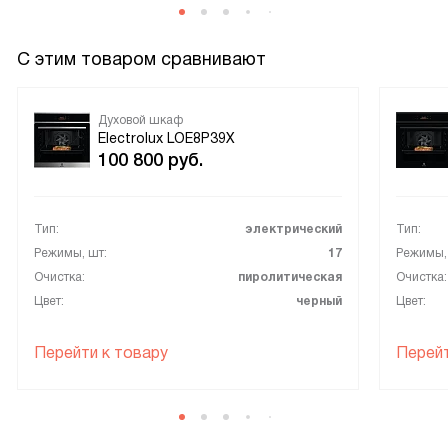
С этим товаром сравнивают
Духовой шкаф
Electrolux LOE8P39X
100 800
руб.
Тип:
электрический
Тип:
Режимы, шт:
17
Режимы,
Очистка:
пиролитическая
Очистка:
Цвет:
черный
Цвет:
Перейти к товару
Перейт