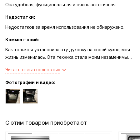
Она удобная, функциональная и очень эстетичная.
Недостатки:
Недостатков за время использования не обнаружено.
Комментарий:
Как только я установила эту духовку на своей кухне, моя
жизнь изменилась. Эта техника стала моим незаменимым
помощником в приготовлении разнообразных блюд. Я
Читать отзыв полностью
особенно оценила наличие 19 режимов, которые
позволяют готовить практически все, что угодно: от
Фотографии и видео:
пиццы до сложных десертов.
Теперь я могу готовить блюда, которые раньше казались
мне сложными и недостижимыми. Например, я никогда не
думала, что смогу приготовить домашний хлеб, но с этой
С этим товаром приобретают
духовкой это стало возможным.
Однажды, когда у нас были гости, я решила испечь