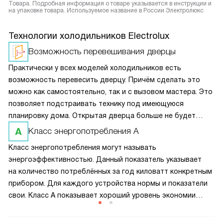
Товара. Подробная информация о товаре указывается в инструкции и
на упаковке товара. Используемое название в России Электролюкс
Технологии холодильников Electrolux
Возможность перевешивания дверцы
Практически у всех моделей холодильников есть
возможность перевесить дверцу. Причём сделать это
можно как самостоятельно, так и с вызовом мастера. Это
позволяет подстраивать технику под имеющуюся
планировку дома. Открытая дверца больше не будет
закрывать доступ к нужным поверхностям и не доставит
Класс энергопотребления A
неудобств при эксплуатации.
Класс энергопотребления могут называть
энергоэффективностью. Данный показатель указывает
на количество потреблённых за год киловатт конкретным
прибором. Для каждого устройства нормы и показатели
свои. Класс А показывает хороший уровень экономии
электроэнергии — около 10-15% (в зависимости от вида
техники) по сравнению со средним показателем.