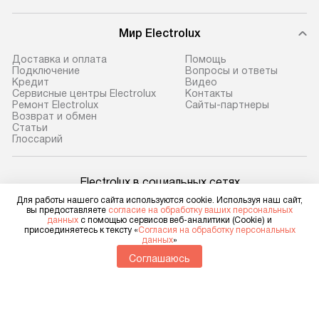
предоплаты мы бесплатно
и эффективную 
доставляем заказ
техники, предо
Мир Electrolux
до представительства
ошибки и прежд
транспортной компании в г. Москва.
Готовые коммун
Доставка и оплата
Помощь
Подключение
Вопросы и ответы
Пожалуйста, уточняйте условия
предполагают, в
Кредит
Видео
доставки у менеджера при
от категории, на
Сервисные центры Electrolux
Контакты
Ремонт Electrolux
Сайты-партнеры
оформлении заказа.
установленной р
Возврат и обмен
к воде, крана и 
Cтатьи
В оговоренный день служба
Глоссарий
слива. Стандарт
доставки доставит упакованный
включает в себя:
прибор до двери или прихожей.
транспортировоч
Electrolux в социальных сетях
Если необходимо переместить
разблокировку п
Для работы нашего сайта используются cookie. Используя наш сайт,
прибор до места установки,
вы предоставляете
согласие на обработку ваших персональных
соединение отде
данных
с помощью сервисов веб-аналитики (Cookie) и
пожалуйста, предварительно
монтаж техники 
присоединяетесь к тексту «
Согласия на обработку персональных
данных
»
уточните это с менеджером.
Для физических лиц
на место с пров
shop@electrolux-home.ru
За данную услугу взимается
Соглашаюсь
подключение к 
Для юридических лиц
дополнительная плата. Важно
business@kvalitet.company
коммуникациям, 
учитывать, что если размеры
и консультацию 
прибора не позволяют ему пройти
НАПИСАТЬ РУКОВОДСТВУ
В стандартную у