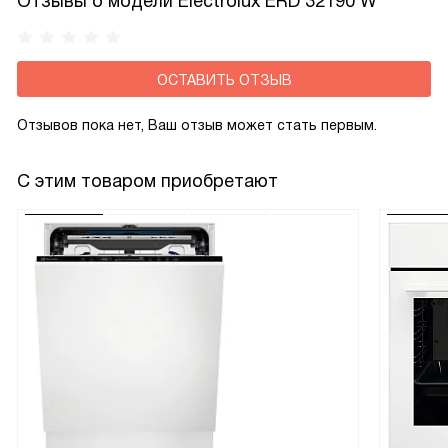
Отзывы о модели Electrolux ERD 32190 W
при более широких температурных диапазонах.
К «сдвоенным» классам относятся: N-ST —
normal/subtropical (от +16 до +38°C); N-T — normal/tropical
ОСТАВИТЬ ОТЗЫВ
(от +16 до +43°C); SN-ST — subnormal/subtropical
(от +10 до +38°C); SN-T — subnormal/tropical
Отзывов пока нет, Ваш отзыв может стать первым.
(от +10 до +43°C).
С этим товаром приобретают