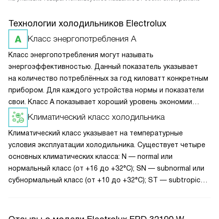
Технологии холодильников Electrolux
Класс энергопотребления A
Класс энергопотребления могут называть
энергоэффективностью. Данный показатель указывает
на количество потреблённых за год киловатт конкретным
прибором. Для каждого устройства нормы и показатели
свои. Класс А показывает хороший уровень экономии
электроэнергии — около 10-15% (в зависимости от вида
Климатический класс холодильника
техники) по сравнению со средним показателем.
Климатический класс указывает на температурные
условия эксплуатации холодильника. Существует четыре
основных климатических класса: N — normal или
нормальный класс (от +16 до +32°С); SN — subnormal или
субнормальный класс (от +10 до +32°С); ST — subtropical
или субтропический класс (от +18 до + 38°С); Т — tropical
или тропический класс (от +18 до 43°С).
«Мультиклассовые» модели могут бесперебойно работать