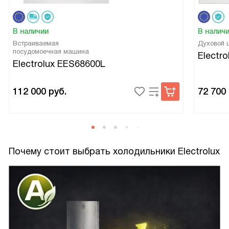
В наличии
В налич
Встраиваемая
Духовой
посудомоечная машина
Electr
Electrolux EES68600L
112 000
руб.
72 700
Почему стоит выбрать холодильники Electrolux