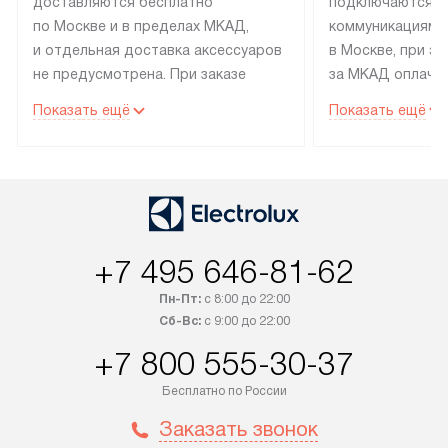
доставляются бесплатно
подключаются к
по Москве и в пределах МКАД,
коммуникациям 
и отдельная доставка аксессуаров
в Москве, при э
не предусмотрена. При заказе
за МКАД оплачив
бытовой техники от Electrolux,
Специалисты сер
Показать ещё
Показать ещё
рекомендуем обсудить
партнера заним
с менеджером удобное время
подключением б
доставки и способ оплаты. Товары
Electrolux. Устан
со статусом «В наличии» могут
профессиональн
быть отправлены покупателю
осуществляется
в течение трех дней. Если вам
плату, и дополни
+7 495 646-81-62
интересен товар «Под заказ»,
по монтажу опла
обсудите возможность его
прайсу. Сервис 
Пн-Пт:
с 8:00 до 22:00
приобретения с менеджером сайта.
гарантию 1 год 
Сб-Вс:
с 9:00 до 22:00
Товары с специальным лейблом
работы и испол
+7 800 555-30-37
доставляются бесплатно
материалы. Про
по Москве в пределах МКАД,
установление, п
Бесплатно по России
и отдельная доставка аксессуаров
и регулярное об
Заказать звонок
не предусмотрена. После 100%
обеспечивают п