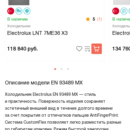
В наличии
5
(1)
В налич
Холодильник
Холодиль
Electrolux LNT 7ME36 X3
Electr
118 840
руб.
134 76
Описание модели
EN 93489 MX
Холодильник Electrolux EN 93489 MX — стиль
и практичность. Поверхность изделия сохраняет
эстетичный внешний вид в течение долгого времени
за счет покрытия от отпечатков пальцев AntiFingerPrint.
Система CustomFlex позволяет легко разместить разные
по габаритам упаковки. Режим быстрой заморозки