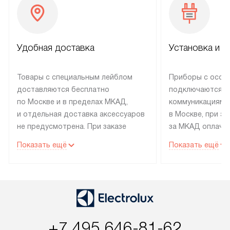
Удобная доставка
Установка и н
Товары с специальным лейблом
Приборы с особ
доставляются бесплатно
подключаются к
по Москве и в пределах МКАД,
коммуникациям 
и отдельная доставка аксессуаров
в Москве, при э
не предусмотрена. При заказе
за МКАД оплачив
бытовой техники от Electrolux,
Специалисты сер
Показать ещё
Показать ещё
рекомендуем обсудить
партнера заним
с менеджером удобное время
подключением б
доставки и способ оплаты. Товары
Electrolux. Устан
со статусом «В наличии» могут
профессиональн
быть отправлены покупателю
осуществляется
в течение трех дней. Если вам
плату, и дополни
+7 495 646-81-62
интересен товар «Под заказ»,
по монтажу опла