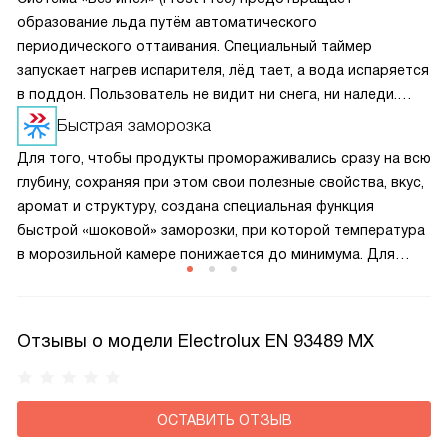
образование льда путём автоматического
периодического оттаивания. Специальный таймер
запускает нагрев испарителя, лёд тает, а вода испаряется
в поддон. Пользователь не видит ни снега, ни наледи.
Холодильник работает без потери эффективности,
Быстрая заморозка
а продукты не замерзают в комок.
Для того, чтобы продукты промораживались сразу на всю
глубину, сохраняя при этом свои полезные свойства, вкус,
аромат и структуру, создана специальная функция
быстрой «шоковой» заморозки, при которой температура
в морозильной камере понижается до минимума. Для
лучшего результата необходимо включать ее немного
заранее, прежде чем помещать внутрь продукты.
Отзывы о модели Electrolux EN 93489 MX
ОСТАВИТЬ ОТЗЫВ