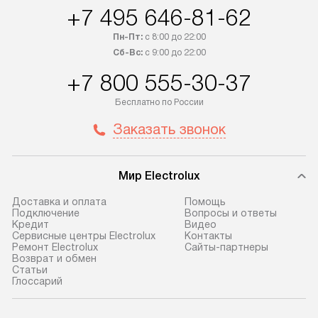
+7 495 646-81-62
интересен товар «Под заказ»,
по монтажу опла
обсудите возможность его
прайсу. Сервис 
Пн-Пт:
с 8:00 до 22:00
приобретения с менеджером сайта.
гарантию 1 год 
Сб-Вс:
с 9:00 до 22:00
Товары с специальным лейблом
работы и испол
+7 800 555-30-37
доставляются бесплатно
материалы. Про
по Москве в пределах МКАД,
установление, п
Бесплатно по России
и отдельная доставка аксессуаров
и регулярное об
Заказать звонок
не предусмотрена. После 100%
обеспечивают п
предоплаты мы бесплатно
и эффективную 
доставляем заказ
техники, предо
Мир Electrolux
до представительства
ошибки и прежд
транспортной компании в г. Москва.
Готовые коммун
Доставка и оплата
Помощь
Подключение
Вопросы и ответы
Пожалуйста, уточняйте условия
предполагают, в
Кредит
Видео
доставки у менеджера при
от категории, на
Сервисные центры Electrolux
Контакты
Ремонт Electrolux
Сайты-партнеры
оформлении заказа.
установленной р
Возврат и обмен
к воде, крана и 
Cтатьи
В оговоренный день служба
Глоссарий
слива. Стандарт
доставки доставит упакованный
включает в себя:
прибор до двери или прихожей.