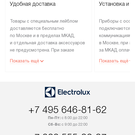
Удобная доставка
Установка и н
Товары с специальным лейблом
Приборы с особ
доставляются бесплатно
подключаются к
по Москве и в пределах МКАД,
коммуникациям 
и отдельная доставка аксессуаров
в Москве, при э
не предусмотрена. При заказе
за МКАД оплачив
бытовой техники от Electrolux,
Специалисты сер
Показать ещё
Показать ещё
рекомендуем обсудить
партнера заним
с менеджером удобное время
подключением б
доставки и способ оплаты. Товары
Electrolux. Устан
со статусом «В наличии» могут
профессиональн
быть отправлены покупателю
осуществляется
в течение трех дней. Если вам
плату, и дополни
+7 495 646-81-62
интересен товар «Под заказ»,
по монтажу опла
обсудите возможность его
прайсу. Сервис 
Пн-Пт:
с 8:00 до 22:00
приобретения с менеджером сайта.
гарантию 1 год 
Сб-Вс:
с 9:00 до 22:00
Товары с специальным лейблом
работы и испол