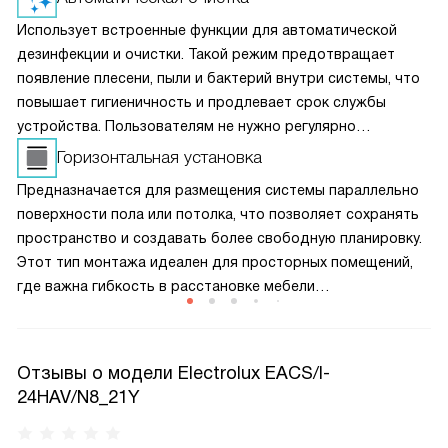
Использует встроенные функции для автоматической
дезинфекции и очистки. Такой режим предотвращает
появление плесени, пыли и бактерий внутри системы, что
повышает гигиеничность и продлевает срок службы
устройства. Пользователям не нужно регулярно
проводить сложное обслуживание — техника сама
Горизонтальная установка
заботится о своей чистоте, оставаясь эффективной
Предназначается для размещения системы параллельно
и безопасной.
поверхности пола или потолка, что позволяет сохранять
пространство и создавать более свободную планировку.
Этот тип монтажа идеален для просторных помещений,
где важна гибкость в расстановке мебели
и оборудования. Горизонтальная установка обеспечивает
равномерный поток воздуха и повышает эффективность
климат-контроля за счет равномерного распределения
Отзывы о модели Electrolux EACS/I-
температуры.
24HAV/N8_21Y