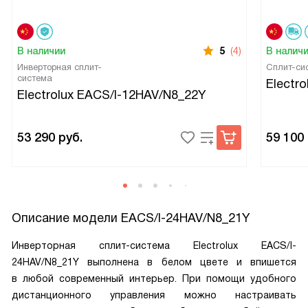
В наличии
5
(4)
В налич
Инверторная сплит-
Сплит-си
система
Electr
Electrolux EACS/I-12HAV/N8_22Y
53 290
руб.
59 100
Описание модели
EACS/I-24HAV/N8_21Y
Инверторная сплит-система Electrolux EACS/I-
24HAV/N8_21Y выполнена в белом цвете и впишется
в любой современный интерьер. При помощи удобного
дистанционного управления можно настраивать