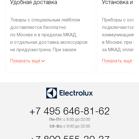
Удобная доставка
Установка и н
Товары с специальным лейблом
Приборы с особ
доставляются бесплатно
подключаются к
по Москве и в пределах МКАД,
коммуникациям 
и отдельная доставка аксессуаров
в Москве, при э
не предусмотрена. При заказе
за МКАД оплачив
бытовой техники от Electrolux,
Специалисты сер
Показать ещё
Показать ещё
рекомендуем обсудить
партнера заним
с менеджером удобное время
подключением б
доставки и способ оплаты. Товары
Electrolux. Устан
со статусом «В наличии» могут
профессиональн
быть отправлены покупателю
осуществляется
в течение трех дней. Если вам
плату, и дополни
+7 495 646-81-62
интересен товар «Под заказ»,
по монтажу опла
обсудите возможность его
прайсу. Сервис 
Пн-Пт:
с 8:00 до 22:00
приобретения с менеджером сайта.
гарантию 1 год 
Сб-Вс:
с 9:00 до 22:00
Товары с специальным лейблом
работы и испол
доставляются бесплатно
материалы. Про