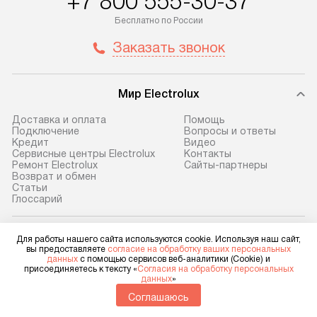
+7 800 555-30-37
по Москве в пределах МКАД,
установление, п
Бесплатно по России
и отдельная доставка аксессуаров
и регулярное об
Заказать звонок
не предусмотрена. После 100%
обеспечивают п
предоплаты мы бесплатно
и эффективную 
доставляем заказ
техники, предо
Мир Electrolux
до представительства
ошибки и прежд
транспортной компании в г. Москва.
Готовые коммун
Доставка и оплата
Помощь
Подключение
Вопросы и ответы
Пожалуйста, уточняйте условия
предполагают, в
Кредит
Видео
доставки у менеджера при
от категории, на
Сервисные центры Electrolux
Контакты
Ремонт Electrolux
Сайты-партнеры
оформлении заказа.
установленной р
Возврат и обмен
к воде, крана и 
Cтатьи
В оговоренный день служба
Глоссарий
слива. Стандарт
доставки доставит упакованный
включает в себя:
прибор до двери или прихожей.
транспортировоч
Для работы нашего сайта используются cookie. Используя наш сайт,
Electrolux в социальных сетях
Если необходимо переместить
вы предоставляете
согласие на обработку ваших персональных
разблокировку п
данных
с помощью сервисов веб-аналитики (Cookie) и
прибор до места установки,
присоединяетесь к тексту «
Согласия на обработку персональных
соединение отде
данных
»
пожалуйста, предварительно
монтаж техники 
Соглашаюсь
уточните это с менеджером.
Для физических лиц
на место с пров
shop@electrolux-home.ru
За данную услугу взимается