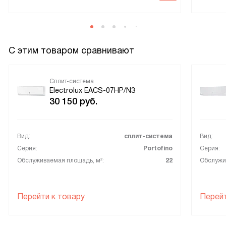
управлении кондиционер.
С этим товаром сравнивают
Сплит-система
Electrolux EACS-07HP/N3
30 150
руб.
Вид:
сплит-система
Вид:
Серия:
Portofino
Серия:
Обслуживаемая площадь, м²:
22
Обслужи
Перейти к товару
Перейт