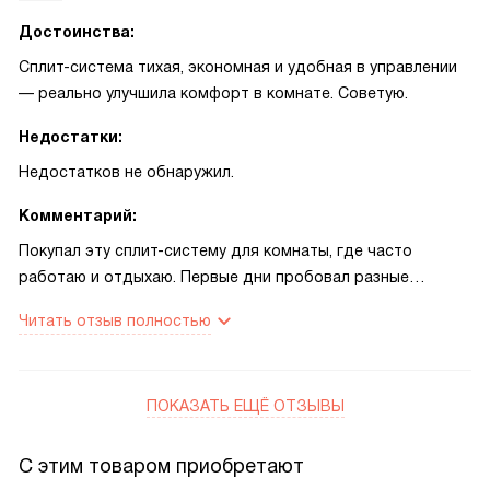
Достоинства:
Сплит-система тихая, экономная и удобная в управлении
— реально улучшила комфорт в комнате. Советую.
Недостатки:
Недостатков не обнаружил.
Комментарий:
Покупал эту сплит-систему для комнаты, где часто
работаю и отдыхаю. Первые дни пробовал разные
режимы: на жаре включил интенсивное охлаждение —
Читать отзыв полностью
воздух стал свежим и комфортным, и это заметили гости.
По вечерам пользуюсь обогревом, он быстро согревает
без сильной сухости. Ночью активирую режим Sleep:
ПОКАЗАТЬ ЕЩЁ ОТЗЫВЫ
вентилятор работает мягко, подсветка дисплея не
мешает сну, просыпаюсь отдохнувшим.
С этим товаром приобретают
Функция автоматической очистки и промываемый фильтр