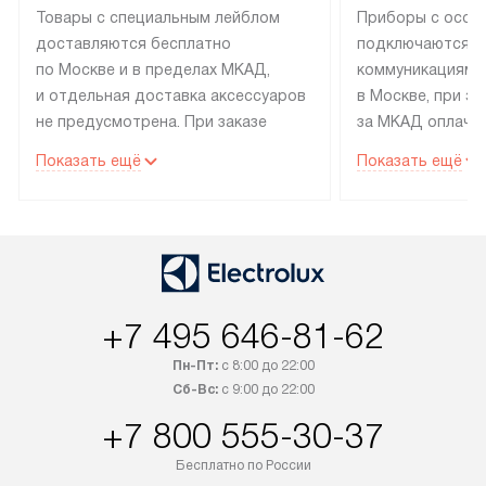
Товары с специальным лейблом
Приборы с особ
доставляются бесплатно
подключаются к
по Москве и в пределах МКАД,
коммуникациям 
и отдельная доставка аксессуаров
в Москве, при э
не предусмотрена. При заказе
за МКАД оплачив
бытовой техники от Electrolux,
Специалисты сер
Показать ещё
Показать ещё
рекомендуем обсудить
партнера заним
с менеджером удобное время
подключением б
доставки и способ оплаты. Товары
Electrolux. Устан
со статусом «В наличии» могут
профессиональн
быть отправлены покупателю
осуществляется
в течение трех дней. Если вам
плату, и дополни
+7 495 646-81-62
интересен товар «Под заказ»,
по монтажу опла
обсудите возможность его
прайсу. Сервис 
Пн-Пт:
с 8:00 до 22:00
приобретения с менеджером сайта.
гарантию 1 год 
Сб-Вс:
с 9:00 до 22:00
Товары с специальным лейблом
работы и испол
+7 800 555-30-37
доставляются бесплатно
материалы. Про
по Москве в пределах МКАД,
установление, п
Бесплатно по России
и отдельная доставка аксессуаров
и регулярное об