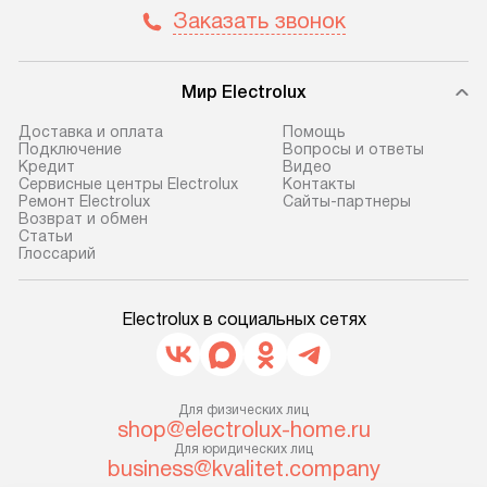
Заказать звонок
не предусмотрена. После 100%
обеспечивают п
предоплаты мы бесплатно
и эффективную 
доставляем заказ
техники, предо
Мир Electrolux
до представительства
ошибки и прежд
транспортной компании в г. Москва.
Готовые коммун
Доставка и оплата
Помощь
Подключение
Вопросы и ответы
Пожалуйста, уточняйте условия
предполагают, в
Кредит
Видео
доставки у менеджера при
от категории, на
Сервисные центры Electrolux
Контакты
Ремонт Electrolux
Сайты-партнеры
оформлении заказа.
установленной р
Возврат и обмен
к воде, крана и 
Cтатьи
В оговоренный день служба
Глоссарий
слива. Стандарт
доставки доставит упакованный
включает в себя:
прибор до двери или прихожей.
транспортировоч
Electrolux в социальных сетях
Если необходимо переместить
разблокировку п
прибор до места установки,
соединение отде
пожалуйста, предварительно
монтаж техники 
уточните это с менеджером.
Для физических лиц
на место с пров
shop@electrolux-home.ru
За данную услугу взимается
подключение к 
Для юридических лиц
дополнительная плата. Важно
business@kvalitet.company
коммуникациям, 
учитывать, что если размеры