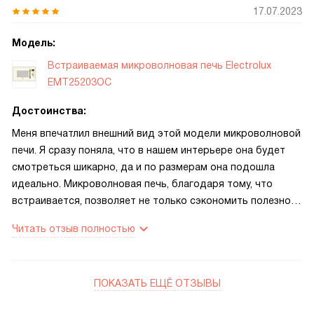
17.07.2023
Модель:
Встраиваемая микроволновая печь Electrolux
EMT25203OC
Достоинства:
Меня впечатлил внешний вид этой модели микроволновой
печи. Я сразу поняла, что в нашем интерьере она будет
смотреться шикарно, да и по размерам она подошла
идеально. Микроволновая печь, благодаря тому, что
встраивается, позволяет не только сэкономить полезное
пространство на кухне, но и подчеркнет стиль, красоту и
Читать отзыв полностью
дизайн прибора. Микроволновка может быстро разогреть
еду, либо приготовить экспресс-блюдо. Получается все
быстро и качественно. Преимуществом этой модели так
ПОКАЗАТЬ ЕЩЁ ОТЗЫВЫ
же являются легкое управление и привлекательная цена.
Модель экономичная, энергопотребление небольшое.