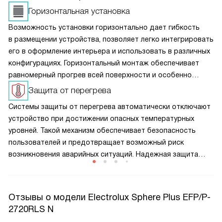
Горизонтальная установка
Возможность установки горизонтально дает гибкость
в размещении устройства, позволяет легко интегрировать
его в оформление интерьера и использовать в различных
конфигурациях. Горизонтальный монтаж обеспечивает
равномерный прогрев всей поверхности и особенно
актуален для помещений с широкими окнами или
Защита от перегрева
большими окнами, где важно равномерное
Системы защиты от перегрева автоматически отключают
распространение тепла. Простота расположения
устройство при достижении опасных температурных
помогает оптимально распределить тепло на полезную
уровней. Такой механизм обеспечивает безопасность
площадь.
пользователей и предотвращает возможный риск
возникновения аварийных ситуаций. Надежная защита
повышает долговечность техники и помогает сохранять
ее в исправном состоянии без вмешательства
пользователя.
Отзывы о модели Electrolux Sphere Plus EFP/P-
2720RLS N