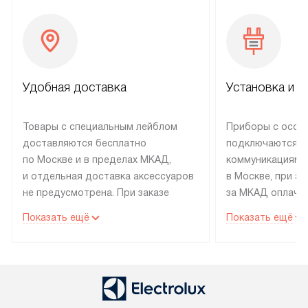
Удобная доставка
Установка и н
Товары с специальным лейблом
Приборы с особ
доставляются бесплатно
подключаются к
по Москве и в пределах МКАД,
коммуникациям 
и отдельная доставка аксессуаров
в Москве, при э
не предусмотрена. При заказе
за МКАД оплачив
бытовой техники от Electrolux,
Специалисты сер
Показать ещё
Показать ещё
рекомендуем обсудить
партнера заним
с менеджером удобное время
подключением б
доставки и способ оплаты. Товары
Electrolux. Устан
со статусом «В наличии» могут
профессиональн
быть отправлены покупателю
осуществляется
в течение трех дней. Если вам
плату, и дополни