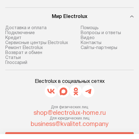
предоплаты мы бесплатно
и эффективную 
доставляем заказ
техники, предо
Мир Electrolux
до представительства
ошибки и прежд
транспортной компании в г. Москва.
Готовые коммун
Доставка и оплата
Помощь
Подключение
Вопросы и ответы
Пожалуйста, уточняйте условия
предполагают, в
Кредит
Видео
доставки у менеджера при
от категории, на
Сервисные центры Electrolux
Контакты
Ремонт Electrolux
Сайты-партнеры
оформлении заказа.
установленной р
Возврат и обмен
к воде, крана и 
Cтатьи
В оговоренный день служба
Глоссарий
слива. Стандарт
доставки доставит упакованный
включает в себя:
прибор до двери или прихожей.
транспортировоч
Electrolux в социальных сетях
Если необходимо переместить
разблокировку п
прибор до места установки,
соединение отде
пожалуйста, предварительно
монтаж техники 
уточните это с менеджером.
Для физических лиц
на место с пров
shop@electrolux-home.ru
За данную услугу взимается
подключение к 
Для юридических лиц
дополнительная плата. Важно
business@kvalitet.company
коммуникациям, 
учитывать, что если размеры
и консультацию 
прибора не позволяют ему пройти
НАПИСАТЬ РУКОВОДСТВУ
В стандартную у