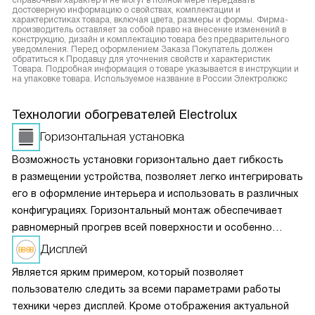
справочный характер и не могут в полной мере передавать
достоверную информацию о свойствах, комплектации и
характеристиках товара, включая цвета, размеры и формы. Фирма-
производитель оставляет за собой право на внесение изменений в
конструкцию, дизайн и комплектацию товара без предварительного
уведомления. Перед оформлением Заказа Покупатель должен
обратиться к Продавцу для уточнения свойств и характеристик
Товара. Подробная информация о товаре указывается в инструкции и
на упаковке товара. Используемое название в России Электролюкс
Технологии обогревателей Electrolux
Горизонтальная установка
Возможность установки горизонтально дает гибкость
в размещении устройства, позволяет легко интегрировать
его в оформление интерьера и использовать в различных
конфигурациях. Горизонтальный монтаж обеспечивает
равномерный прогрев всей поверхности и особенно
актуален для помещений с широкими окнами или
Дисплей
большими окнами, где важно равномерное
Является ярким примером, который позволяет
распространение тепла. Простота расположения
пользователю следить за всеми параметрами работы
помогает оптимально распределить тепло на полезную
техники через дисплей. Кроме отображения актуальной
площадь.