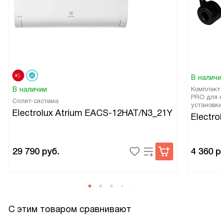
В налич
В наличии
Комплект
PRO для 
Сплит-система
установк
Electrolux Atrium EACS-12HAT/N3_21Y
Electro
29 790
руб.
4 360
р
С этим товаром сравнивают