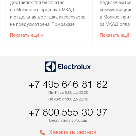
доставляются бесплатно
подключаются к
по Москве и в пределах МКАД,
коммуникациям 
и отдельная доставка аксессуаров
в Москве, при э
не предусмотрена. При заказе
за МКАД оплачив
бытовой техники от Electrolux,
Специалисты сер
Показать ещё
Показать ещё
рекомендуем обсудить
партнера заним
с менеджером удобное время
подключением б
доставки и способ оплаты. Товары
Electrolux. Устан
со статусом «В наличии» могут
профессиональн
быть отправлены покупателю
осуществляется
в течение трех дней. Если вам
плату, и дополни
+7 495 646-81-62
интересен товар «Под заказ»,
по монтажу опла
обсудите возможность его
прайсу. Сервис 
Пн-Пт:
с 8:00 до 22:00
приобретения с менеджером сайта.
гарантию 1 год 
Сб-Вс:
с 9:00 до 22:00
Товары с специальным лейблом
работы и испол
+7 800 555-30-37
доставляются бесплатно
материалы. Про
по Москве в пределах МКАД,
установление, п
Бесплатно по России
и отдельная доставка аксессуаров
и регулярное об
Заказать звонок
не предусмотрена. После 100%
обеспечивают п