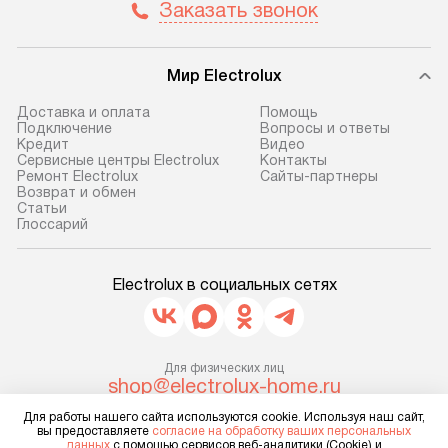
Заказать звонок
не предусмотрена. После 100%
обеспечивают п
предоплаты мы бесплатно
и эффективную 
доставляем заказ
техники, предо
Мир Electrolux
до представительства
ошибки и прежд
транспортной компании в г. Москва.
Готовые коммун
Доставка и оплата
Помощь
Подключение
Вопросы и ответы
Пожалуйста, уточняйте условия
предполагают, в
Кредит
Видео
доставки у менеджера при
от категории, на
Сервисные центры Electrolux
Контакты
Ремонт Electrolux
Сайты-партнеры
оформлении заказа.
установленной р
Возврат и обмен
к воде, крана и 
Cтатьи
В оговоренный день служба
Глоссарий
слива. Стандарт
доставки доставит упакованный
включает в себя:
прибор до двери или прихожей.
транспортировоч
Electrolux в социальных сетях
Если необходимо переместить
разблокировку п
прибор до места установки,
соединение отде
пожалуйста, предварительно
монтаж техники 
уточните это с менеджером.
Для физических лиц
на место с пров
shop@electrolux-home.ru
За данную услугу взимается
подключение к 
Для юридических лиц
дополнительная плата. Важно
Для работы нашего сайта используются cookie. Используя наш сайт,
business@kvalitet.company
коммуникациям, 
вы предоставляете
согласие на обработку ваших персональных
учитывать, что если размеры
данных
с помощью сервисов веб-аналитики (Cookie) и
и консультацию 