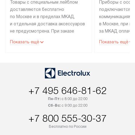
Товары с специальным лейблом
Приборы с особ
доставляются бесплатно
подключаются к
по Москве и в пределах МКАД,
коммуникациям 
и отдельная доставка аксессуаров
в Москве, при э
не предусмотрена. При заказе
за МКАД оплачив
бытовой техники от Electrolux,
Специалисты сер
Показать ещё
Показать ещё
рекомендуем обсудить
партнера заним
с менеджером удобное время
подключением б
доставки и способ оплаты. Товары
Electrolux. Устан
со статусом «В наличии» могут
профессиональн
быть отправлены покупателю
осуществляется
в течение трех дней. Если вам
плату, и дополни
+7 495 646-81-62
интересен товар «Под заказ»,
по монтажу опла
обсудите возможность его
прайсу. Сервис 
Пн-Пт:
с 8:00 до 22:00
приобретения с менеджером сайта.
гарантию 1 год 
Сб-Вс:
с 9:00 до 22:00
Товары с специальным лейблом
работы и испол
+7 800 555-30-37
доставляются бесплатно
материалы. Про
по Москве в пределах МКАД,
установление, п
Бесплатно по России
и отдельная доставка аксессуаров
и регулярное об