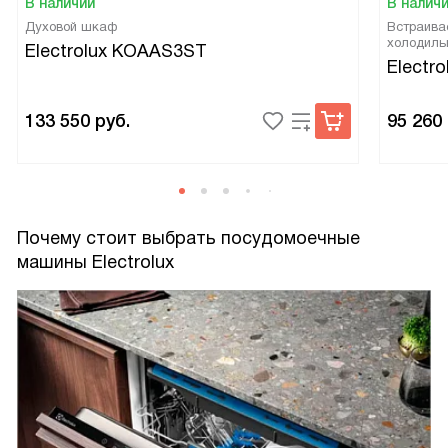
В наличии
В налич
Духовой шкаф
Встраива
холодиль
Electrolux KOAAS3ST
Electr
133 550
руб.
95 260
Почему стоит выбрать посудомоечные
машины Electrolux