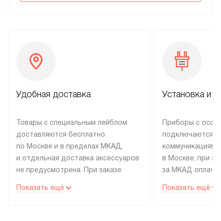
Удобная доставка
Установка и н
Товары с специальным лейблом
Приборы с особ
доставляются бесплатно
подключаются к
по Москве и в пределах МКАД,
коммуникациям 
и отдельная доставка аксессуаров
в Москве, при э
не предусмотрена. При заказе
за МКАД оплачив
бытовой техники от Electrolux,
Специалисты сер
Показать ещё
Показать ещё
рекомендуем обсудить
партнера заним
с менеджером удобное время
подключением б
доставки и способ оплаты. Товары
Electrolux. Устан