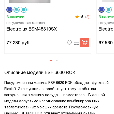
В наличии
5
(2)
В налич
Посудомоечная машина
Посудомо
Electrolux ESM48310SX
Electr
77 280
руб.
67 530
Описание модели
ESF 6630 ROK
Посудомоечная машина ESF 6630 ROK обладает функцией
Flexilift. Эта функция способствует тому, чтобы вся
загруженная в машину посуда — поместилась. В данной
модели допустимо использование комбинированных
таблетированных моющих средств. Посудомоечную
машину ESF 6630 ROK отличает утончённый дизайн.