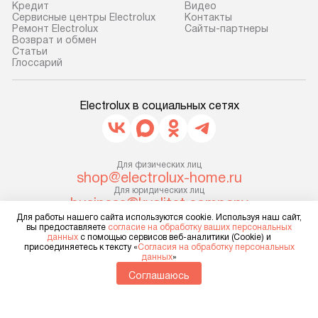
Кредит
Видео
доставки у менеджера при
от категории, на
Сервисные центры Electrolux
Контакты
Ремонт Electrolux
Сайты-партнеры
оформлении заказа.
установленной р
Возврат и обмен
к воде, крана и 
Cтатьи
В оговоренный день служба
Глоссарий
слива. Стандарт
доставки доставит упакованный
включает в себя:
прибор до двери или прихожей.
транспортировоч
Electrolux в социальных сетях
Если необходимо переместить
разблокировку п
прибор до места установки,
соединение отде
пожалуйста, предварительно
монтаж техники 
уточните это с менеджером.
Для физических лиц
на место с пров
shop@electrolux-home.ru
За данную услугу взимается
подключение к 
Для юридических лиц
дополнительная плата. Важно
business@kvalitet.company
коммуникациям, 
учитывать, что если размеры
Для работы нашего сайта используются cookie. Используя наш сайт,
и консультацию 
вы предоставляете
согласие на обработку ваших персональных
прибора не позволяют ему пройти
НАПИСАТЬ РУКОВОДСТВУ
В стандартную у
данных
с помощью сервисов веб-аналитики (Cookie) и
присоединяетесь к тексту «
Согласия на обработку персональных
через дверной проем, сотрудники
не включаются: 
данных
»
транспортной службы не могут
Политика конфиденциальности
коммуникаций, 
Соглашаюсь
демонтировать дверцы, ручки или
Условия продажи
материалы, нав
другие выступающие элементы, так
Карта сайта
и перевешивание
© 2004 – 2026 Магазин ELECTROLUX «Kvalitet Trade, LLC»
как это может привести к отказу