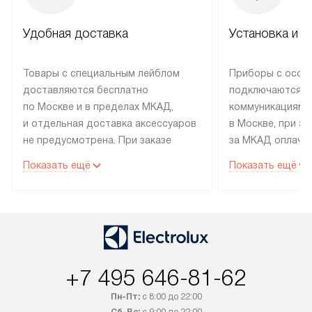
Удобная доставка
Установка и н
Товары с специальным лейблом
Приборы с особ
доставляются бесплатно
подключаются к
по Москве и в пределах МКАД,
коммуникациям 
и отдельная доставка аксессуаров
в Москве, при э
не предусмотрена. При заказе
за МКАД оплачив
бытовой техники от Electrolux,
Специалисты сер
Показать ещё
Показать ещё
рекомендуем обсудить
партнера заним
с менеджером удобное время
подключением б
доставки и способ оплаты. Товары
Electrolux. Устан
со статусом «В наличии» могут
профессиональн
быть отправлены покупателю
осуществляется
в течение трех дней. Если вам
плату, и дополни
+7 495 646-81-62
интересен товар «Под заказ»,
по монтажу опла
обсудите возможность его
прайсу. Сервис 
Пн-Пт:
с 8:00 до 22:00
приобретения с менеджером сайта.
гарантию 1 год 
Сб-Вс:
с 9:00 до 22:00