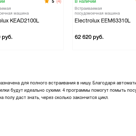
чии
5
(4)
В наличии
аемая
Встраиваемая
оечная машина
посудомоечная машина
rolux KEAD2100L
Electrolux EEM63310L
0
руб.
62 620
руб.
азначена для полного встраивания в нишу. Благодаря автомат
релки будут идеально сухими. 4 программы помогут помыть пос
а полу даст знать, через сколько закончится цикл.