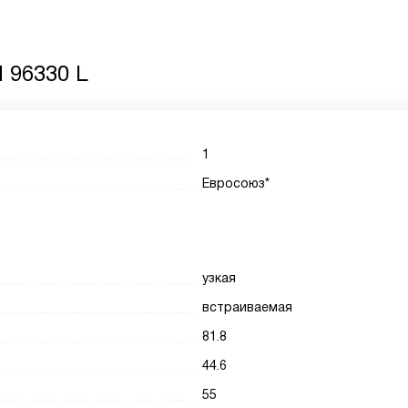
M 96330 L
1
Евросоюз*
узкая
встраиваемая
81.8
44.6
55