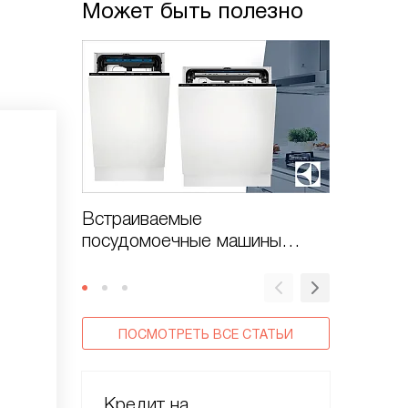
Может быть полезно
Встраиваемые
Зависл
посудомоечные машины
машина 
Electrolux RealLife
перезаг
ПОСМОТРЕТЬ ВСЕ СТАТЬИ
Кредит на