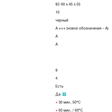
82-90 х 45 х 55
10
черный
A +++ (новое обозначение – A)
A
A
8
4
Есть
Да
30 мин., 50°C
60 мин., / 60°C