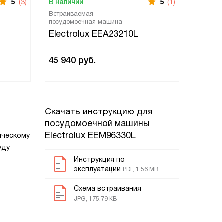
5
(3)
В наличии
5
(1)
В нали
Встраиваемая
Встраи
посудомоечная машина
посудо
Electrolux EEA23210L
Elect
45 940
руб.
44 88
Скачать инструкцию для
посудомоечной машины
Electrolux EEM96330L
ическому
уду
Инструкция по
эксплуатации
PDF, 1.56 MB
Схема встраивания
JPG, 175.79 KB