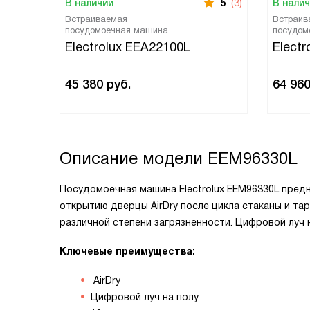
В наличии
5
(3)
В нали
Встраиваемая
Встраив
посудомоечная машина
посудом
Electrolux EEA22100L
Elect
45 380
руб.
64 96
Описание модели
EEM96330L
Посудомоечная машина Electrolux EEM96330L предн
открытию дверцы AirDry после цикла стаканы и та
различной степени загрязненности. Цифровой луч н
Ключевые преимущества:
AirDry
Цифровой луч на полу