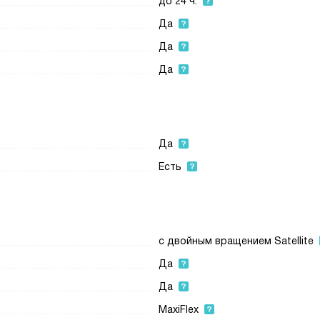
до 24 ч.
Да
Да
Да
Да
Есть
с двойным вращением Satellite
Да
Да
MaxiFlex