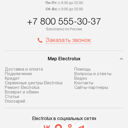
обсудите возможность его
прайсу. Сервис 
Пн-Пт:
с 8:00 до 22:00
приобретения с менеджером сайта.
гарантию 1 год 
Сб-Вс:
с 9:00 до 22:00
Товары с специальным лейблом
работы и испол
+7 800 555-30-37
доставляются бесплатно
материалы. Про
по Москве в пределах МКАД,
установление, п
Бесплатно по России
и отдельная доставка аксессуаров
и регулярное об
Заказать звонок
не предусмотрена. После 100%
обеспечивают п
предоплаты мы бесплатно
и эффективную 
доставляем заказ
техники, предо
Мир Electrolux
до представительства
ошибки и прежд
транспортной компании в г. Москва.
Готовые коммун
Доставка и оплата
Помощь
Подключение
Вопросы и ответы
Пожалуйста, уточняйте условия
предполагают, в
Кредит
Видео
доставки у менеджера при
от категории, на
Сервисные центры Electrolux
Контакты
Ремонт Electrolux
Сайты-партнеры
оформлении заказа.
установленной р
Возврат и обмен
к воде, крана и 
Cтатьи
В оговоренный день служба
Глоссарий
слива. Стандарт
доставки доставит упакованный
включает в себя:
прибор до двери или прихожей.
транспортировоч
Electrolux в социальных сетях
Если необходимо переместить
разблокировку п