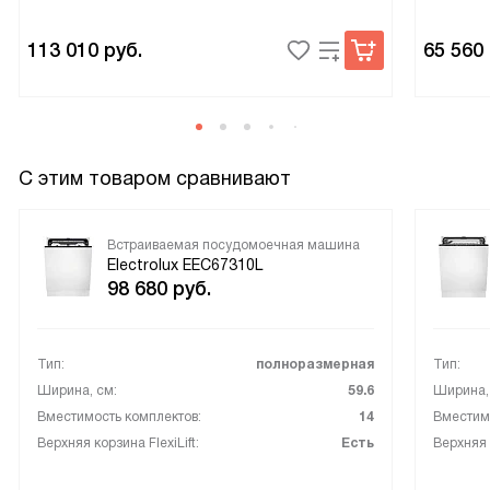
113 010
руб.
65 560
С этим товаром сравнивают
Встраиваемая посудомоечная машина
Electrolux EEC67310L
98 680
руб.
Тип:
полноразмерная
Тип:
Ширина, см:
59.6
Ширина,
Вместимость комплектов:
14
Вместимо
Верхняя корзина FlexiLift:
Есть
Верхняя к