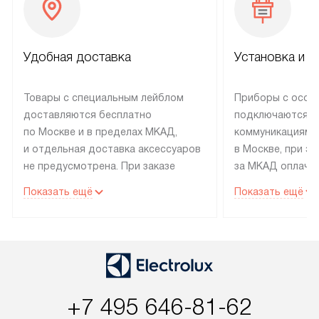
Удобная доставка
Установка и н
Товары с специальным лейблом
Приборы с особ
доставляются бесплатно
подключаются к
по Москве и в пределах МКАД,
коммуникациям 
и отдельная доставка аксессуаров
в Москве, при э
не предусмотрена. При заказе
за МКАД оплачив
бытовой техники от Electrolux,
Специалисты сер
Показать ещё
Показать ещё
рекомендуем обсудить
партнера заним
с менеджером удобное время
подключением б
доставки и способ оплаты. Товары
Electrolux. Устан
со статусом «В наличии» могут
профессиональн
быть отправлены покупателю
осуществляется
в течение трех дней. Если вам
плату, и дополни
+7 495 646-81-62
интересен товар «Под заказ»,
по монтажу опла