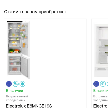
С этим товаром приобретают
В наличии
В налич
Встраиваемый
Встраива
холодильник
холодиль
Electrolux E6MNCE19S
Electr