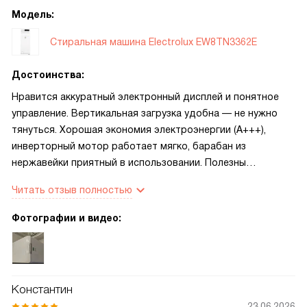
Модель:
Стиральная машина Electrolux EW8TN3362E
Достоинства:
Нравится аккуратный электронный дисплей и понятное
управление. Вертикальная загрузка удобна — не нужно
тянуться. Хорошая экономия электроэнергии (A+++),
инверторный мотор работает мягко, барабан из
нержавейки приятный в использовании. Полезны
SteamCare и UltraCare — вещи действительно свежее и
Читать отзыв полностью
меньше гладить. Быстрая программа 14 мин выручала,
когда нужно было срочно освежить рубашку
Фотографии и видео:
Константин
23.06.2026