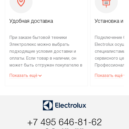
Удобная доставка
Установка и н
При заказе бытовой техники
Подключение бы
Электролюкс можно выбрать
Electrolux осуще
подходящие условия доставки и
специалистами 
оплаты. Если товар в наличии, он
сервисного цент
может быть отгружен покупателю в
Профессиональн
течение трех дней. Техника со
гарантия долгой
Показать ещё
Показать ещё
специальным лейблом
эксплуатации те
доставляется бесплатно по
техника со спец
Москве. Выезд за МКАД
подключается б
оплачивается дополнительно.
мастера за МКА
Возможна доставка товаров по
дополнительную 
России.
+7 495 646-81-62