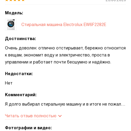
Модель:
Стиральная машина Electrolux EW6F2282E
Достоинства:
Очень доволен: отлично отстирывает, бережно относится
к вещам, экономит воду и электричество, проста в
управлении и работает почти бесшумно и надёжно.
Недостатки:
Нет
Комментарий:
Я долго выбирал стиральную машину и в итоге не пожалел
о покупке. Она сочетает простоту в использовании и
Читать отзыв полностью
современный набор функций, которые реально помогают
в быту. На панели понятные значки и экран, выбор
Фотографии и видео: