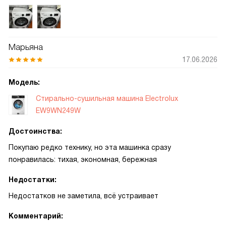
программ интуитивный, есть быстрые циклы для
небольших загрузок и полномасштабные программы для
сильно загрязнённого белья. Отдельно отмечу
деликатные режимы для шерсти и тонких тканей, а также
Марьяна
возможность установить температуру и скорость отжима
17.06.2026
вручную. Машина работает очень тихо, даже при отжиме
слышно не много, что важно для квартиры. Порадовала
Модель:
экономия воды и электроэнергии, каждая загрузка
Стирально-сушильная машина Electrolux
рассчитана так, чтобы тратить минимально необходимое.
EW9WN249W
Достоинства:
Покупаю редко технику, но эта машинка сразу
понравилась: тихая, экономная, бережная
Недостатки:
Недостатков не заметила, всё устраивает
Комментарий: