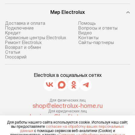
предоплаты мы бесплатно
и эффективную 
доставляем заказ
техники, предо
Мир Electrolux
до представительства
ошибки и прежд
транспортной компании в г. Москва.
Готовые коммун
Доставка и оплата
Помощь
Подключение
Вопросы и ответы
Пожалуйста, уточняйте условия
предполагают, в
Кредит
Видео
доставки у менеджера при
от категории, на
Сервисные центры Electrolux
Контакты
Ремонт Electrolux
Сайты-партнеры
оформлении заказа.
установленной р
Возврат и обмен
к воде, крана и 
Cтатьи
В оговоренный день служба
Глоссарий
слива. Стандарт
доставки доставит упакованный
включает в себя:
прибор до двери или прихожей.
транспортировоч
Electrolux в социальных сетях
Если необходимо переместить
разблокировку п
прибор до места установки,
соединение отде
пожалуйста, предварительно
монтаж техники 
уточните это с менеджером.
Для физических лиц
на место с пров
shop@electrolux-home.ru
За данную услугу взимается
подключение к 
Для юридических лиц
дополнительная плата. Важно
business@kvalitet.company
коммуникациям, 
учитывать, что если размеры
Для работы нашего сайта используются cookie. Используя наш сайт,
и консультацию 
вы предоставляете
согласие на обработку ваших персональных
прибора не позволяют ему пройти
НАПИСАТЬ РУКОВОДСТВУ
данных
с помощью сервисов веб-аналитики (Cookie) и
В стандартную у