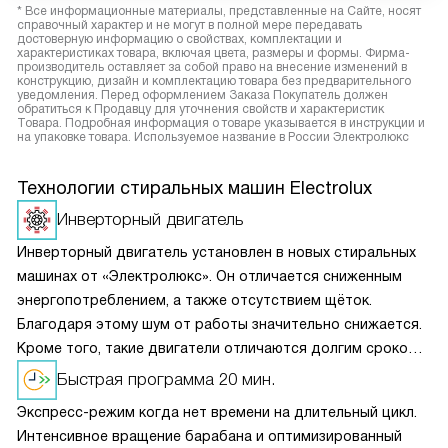
* Все информационные материалы, представленные на Сайте, носят
справочный характер и не могут в полной мере передавать
достоверную информацию о свойствах, комплектации и
характеристиках товара, включая цвета, размеры и формы. Фирма-
производитель оставляет за собой право на внесение изменений в
конструкцию, дизайн и комплектацию товара без предварительного
уведомления. Перед оформлением Заказа Покупатель должен
обратиться к Продавцу для уточнения свойств и характеристик
Товара. Подробная информация о товаре указывается в инструкции и
на упаковке товара. Используемое название в России Электролюкс
Технологии стиральных машин Electrolux
Инверторный двигатель
Инверторный двигатель установлен в новых стиральных
машинах от «Электролюкс». Он отличается сниженным
энергопотреблением, а также отсутствием щёток.
Благодаря этому шум от работы значительно снижается.
Кроме того, такие двигатели отличаются долгим сроком
службы и высокой износостойкостью. Поэтому техника
Быстрая программа 20 мин.
прослужит намного дольше.
Экспресс-режим когда нет времени на длительный цикл.
Интенсивное вращение барабана и оптимизированный