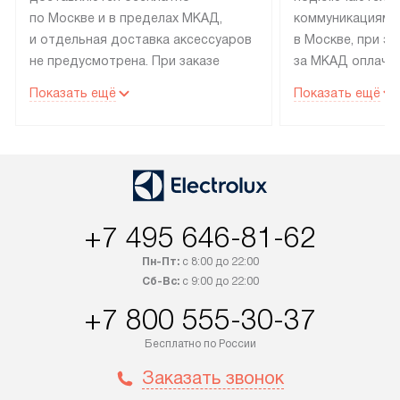
по Москве и в пределах МКАД,
коммуникациям 
и отдельная доставка аксессуаров
в Москве, при э
не предусмотрена. При заказе
за МКАД оплачив
бытовой техники от Electrolux,
Специалисты сер
Показать ещё
Показать ещё
рекомендуем обсудить
партнера заним
с менеджером удобное время
подключением б
доставки и способ оплаты. Товары
Electrolux. Устан
со статусом «В наличии» могут
профессиональн
быть отправлены покупателю
осуществляется
в течение трех дней. Если вам
плату, и дополни
+7 495 646-81-62
интересен товар «Под заказ»,
по монтажу опла
обсудите возможность его
прайсу. Сервис 
Пн-Пт:
с 8:00 до 22:00
приобретения с менеджером сайта.
гарантию 1 год 
Сб-Вс:
с 9:00 до 22:00
Товары с специальным лейблом
работы и испол
+7 800 555-30-37
доставляются бесплатно
материалы. Про
по Москве в пределах МКАД,
установление, п
Бесплатно по России
и отдельная доставка аксессуаров
и регулярное об
Заказать звонок
не предусмотрена. После 100%
обеспечивают п