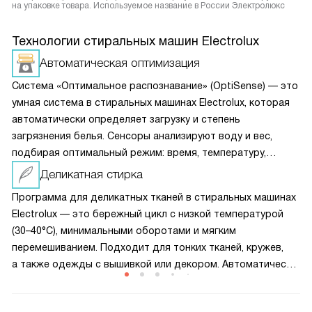
на упаковке товара. Используемое название в России Электролюкс
Технологии стиральных машин Electrolux
Автоматическая оптимизация
Система «Оптимальное распознавание» (OptiSense) — это
умная система в стиральных машинах Electrolux, которая
автоматически определяет загрузку и степень
загрязнения белья. Сенсоры анализируют воду и вес,
подбирая оптимальный режим: время, температуру,
расход воды и энергии. Результат — идеальная чистота
Деликатная стирка
с минимальными затратами.
Программа для деликатных тканей в стиральных машинах
Electrolux — это бережный цикл с низкой температурой
(30–40°C), минимальными оборотами и мягким
перемешиванием. Подходит для тонких тканей, кружев,
а также одежды с вышивкой или декором. Автоматически
снижает интенсивность стирки и увеличивает количество
полосканий, чтобы сохранить форму, цвет и текстуру.