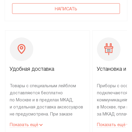
НАПИСАТЬ
Удобная доставка
Установка и н
Товары с специальным лейблом
Приборы с особ
доставляются бесплатно
подключаются к
по Москве и в пределах МКАД,
коммуникациям 
и отдельная доставка аксессуаров
в Москве, при э
не предусмотрена. При заказе
за МКАД оплачив
бытовой техники от Electrolux,
Специалисты сер
Показать ещё
Показать ещё
рекомендуем обсудить
партнера заним