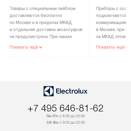
Товары с специальным лейблом
Приборы с особ
доставляются бесплатно
подключаются к
по Москве и в пределах МКАД,
коммуникациям 
и отдельная доставка аксессуаров
в Москве, при э
не предусмотрена. При заказе
за МКАД оплачив
бытовой техники от Electrolux,
Специалисты сер
Показать ещё
Показать ещё
рекомендуем обсудить
партнера заним
с менеджером удобное время
подключением б
доставки и способ оплаты. Товары
Electrolux. Устан
со статусом «В наличии» могут
профессиональн
быть отправлены покупателю
осуществляется
в течение трех дней. Если вам
плату, и дополни
интересен товар «Под заказ»,
по монтажу опла
обсудите возможность его
прайсу. Сервис 
+7 495 646-81-62
приобретения с менеджером сайта.
гарантию 1 год 
Товары с специальным лейблом
работы и испол
Пн-Пт:
с 8:00 до 22:00
доставляются бесплатно
материалы. Про
Сб-Вс:
с 9:00 до 22:00
по Москве в пределах МКАД,
установление, п