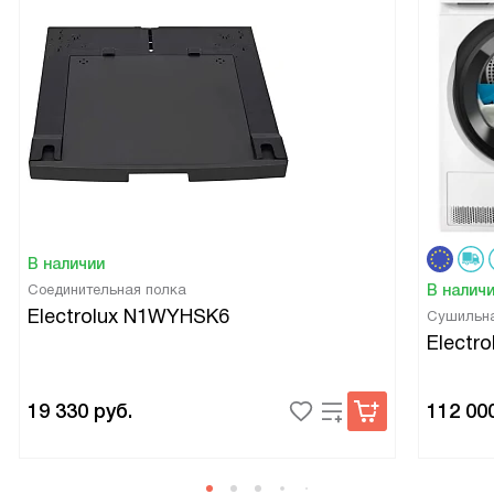
В наличии
Соединительная полка
В налич
Electrolux N1WYHSK6
Сушильн
Electr
19 330
руб.
112 00