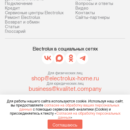
Подключение
Вопросы и ответы
Пожалуйста, уточняйте условия
предполагают, в
Кредит
Видео
доставки у менеджера при
от категории, на
Сервисные центры Electrolux
Контакты
Ремонт Electrolux
Сайты-партнеры
оформлении заказа.
установленной р
Возврат и обмен
к воде, крана и 
Cтатьи
В оговоренный день служба
Глоссарий
слива. Стандарт
доставки доставит упакованный
включает в себя:
прибор до двери или прихожей.
транспортировоч
Electrolux в социальных сетях
Если необходимо переместить
разблокировку п
прибор до места установки,
соединение отде
пожалуйста, предварительно
монтаж техники 
уточните это с менеджером.
Для физических лиц
на место с пров
shop@electrolux-home.ru
За данную услугу взимается
подключение к 
Для юридических лиц
дополнительная плата. Важно
business@kvalitet.company
коммуникациям, 
учитывать, что если размеры
и консультацию 
прибора не позволяют ему пройти
Для работы нашего сайта используются cookie. Используя наш сайт,
НАПИСАТЬ РУКОВОДСТВУ
В стандартную у
вы предоставляете
согласие на обработку ваших персональных
через дверной проем, сотрудники
данных
с помощью сервисов веб-аналитики (Cookie) и
не включаются: 
присоединяетесь к тексту «
Согласия на обработку персональных
транспортной службы не могут
Политика конфиденциальности
коммуникаций, 
данных
»
демонтировать дверцы, ручки или
Условия продажи
материалы, нав
Соглашаюсь
другие выступающие элементы, так
Карта сайта