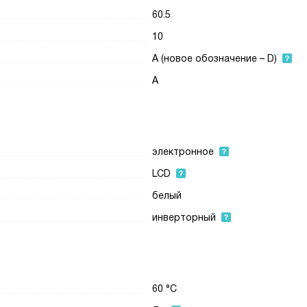
60.5
10
A (новое обозначение – D)
A
электронное
LCD
белый
инверторный
60 °С