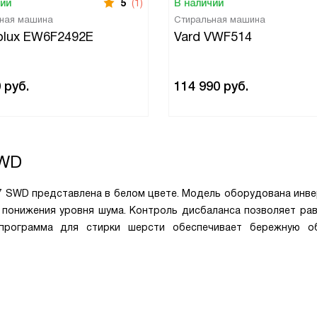
чии
5
(1)
В наличии
ная машина
Стиральная машина
rolux EW6F2492E
Vard VWF514
0
руб.
114 990
руб.
WD
07 SWD представлена в белом цвете. Модель оборудована инв
 понижения уровня шума. Контроль дисбаланса позволяет ра
 программа для стирки шерсти обеспечивает бережную о