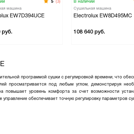
чии
5
(3)
В наличии
ная машина
Сушильная машина
rolux EW7D394UCE
Electrolux EW8D495MC
0
руб.
108 640
руб.
DE
тельной программой сушки с регулировкой времени, что обес
плей просматривается под любым углом, демонстрируя нео
а повышает уровень комфорта за счет возможности устан
е управление обеспечивает точную регулировку параметров су