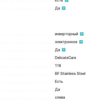
Есть
Да
инверторный
электронное
Да
DelicateCare
118
BF Stainless Steel
Есть
Да
слева