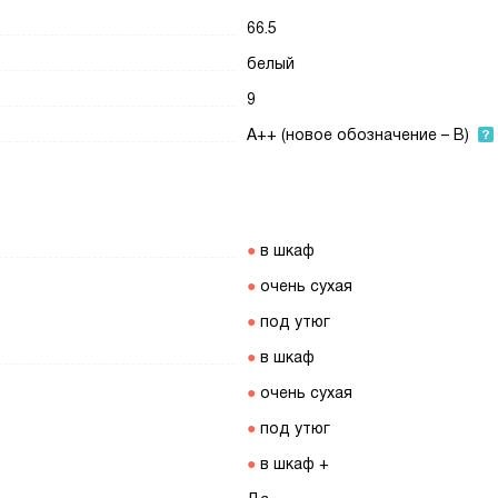
66.5
белый
9
A++ (новое обозначение – B)
в шкаф
очень сухая
под утюг
в шкаф
очень сухая
под утюг
в шкаф +