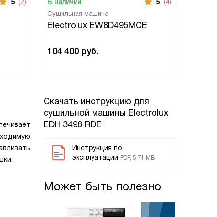
5
(2)
В наличии
5
(4)
В нали
Сушильная машина
Сушиль
Electrolux EW8D495MCE
Elect
104 400
руб.
100 1
Скачать инструкцию для
сушильной машины
Electrolux
EDH 3498 RDE
печивает
бходимую
авливать
Инструкция по
эксплуатации
PDF, 5.71 MB
шки.
Может быть полезно