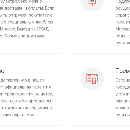
и Электролюкс можно
Подклю
я доставки и оплаты. Если
осущес
быть отгружен покупателю
сервис
ка со специальным лейблом
гарант
 Москве. Выезд за МКАД
Москве
о. Возможна доставка
подклю
возмож
ие
Прем
едставленную в нашем
Сервис
ет официальная гарантия
города
ли срок гарантии не истек,
уточни
нена в авторизированном
официа
антия закончилась, можно
можно 
наших партнеров.
но и п