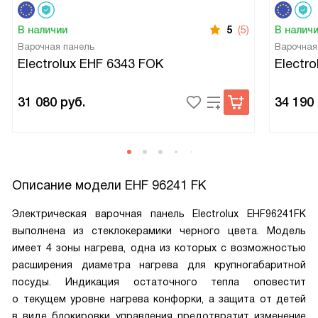
В наличии
5
(5)
В налич
Варочная панель
Варочная
Electrolux EHF 6343 FOK
Electr
31 080
руб.
34 190
Описание модели
EHF 96241 FK
Электрическая варочная панель Electrolux EHF96241FK
выполнена из стеклокерамики черного цвета. Модель
имеет 4 зоны нагрева, одна из которых с возможностью
расширения диаметра нагрева для крупногабаритной
посуды. Индикация остаточного тепла оповестит
о текущем уровне нагрева конфорки, а защита от детей
в виде блокировки управления предотвратит изменение