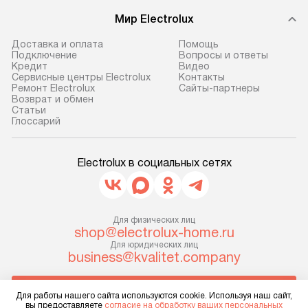
транспортной компании в г. Москва.
Готовые коммун
Мир Electrolux
Пожалуйста, уточняйте условия
предполагают, в
Доставка и оплата
Помощь
доставки у менеджера при
от категории, на
Подключение
Вопросы и ответы
оформлении заказа.
установленной р
Кредит
Видео
Сервисные центры Electrolux
Контакты
к воде, крана и 
Ремонт Electrolux
Сайты-партнеры
В оговоренный день служба
слива. Стандарт
Возврат и обмен
доставки доставит упакованный
Cтатьи
включает в себя:
Глоссарий
прибор до двери или прихожей.
транспортировоч
Если необходимо переместить
разблокировку п
прибор до места установки,
Electrolux в социальных сетях
соединение отде
пожалуйста, предварительно
монтаж техники 
уточните это с менеджером.
на место с пров
За данную услугу взимается
подключение к 
Для физических лиц
дополнительная плата. Важно
коммуникациям, 
shop@electrolux-home.ru
учитывать, что если размеры
Для юридических лиц
и консультацию 
business@kvalitet.company
прибора не позволяют ему пройти
В стандартную у
через дверной проем, сотрудники
не включаются: 
НАПИСАТЬ РУКОВОДСТВУ
транспортной службы не могут
коммуникаций, 
Для работы нашего сайта используются cookie. Используя наш сайт,
вы предоставляете
согласие на обработку ваших персональных
демонтировать дверцы, ручки или