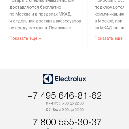
Товары с специальным лейблом
Приборы с особ
доставляются бесплатно
подключаются к
по Москве и в пределах МКАД,
коммуникациям 
и отдельная доставка аксессуаров
в Москве, при э
не предусмотрена. При заказе
за МКАД оплачив
бытовой техники от Electrolux,
Специалисты сер
Показать ещё
Показать ещё
рекомендуем обсудить
партнера заним
с менеджером удобное время
подключением б
доставки и способ оплаты. Товары
Electrolux. Устан
со статусом «В наличии» могут
профессиональн
быть отправлены покупателю
осуществляется
в течение трех дней. Если вам
плату, и дополни
интересен товар «Под заказ»,
по монтажу опла
обсудите возможность его
прайсу. Сервис 
+7 495 646-81-62
приобретения с менеджером сайта.
гарантию 1 год 
Пн-Пт:
с 8:00 до 22:00
Товары с специальным лейблом
работы и испол
Сб-Вс:
с 9:00 до 22:00
доставляются бесплатно
материалы. Про
по Москве в пределах МКАД,
установление, п
+7 800 555-30-37
и отдельная доставка аксессуаров
и регулярное об