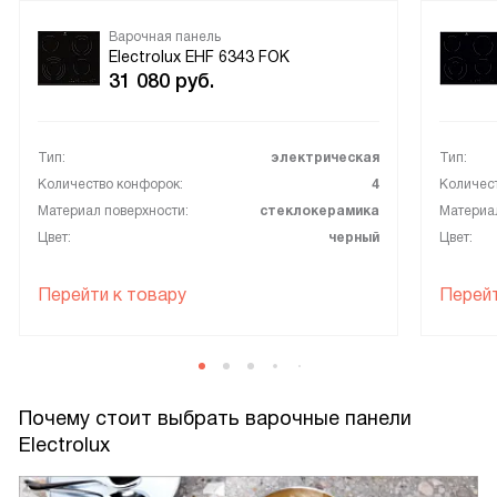
Варочная панель
Electrolux EHF 6343 FOK
31 080
руб.
Тип:
электрическая
Тип:
Количество конфорок:
4
Количес
Материал поверхности:
стеклокерамика
Материал
Цвет:
черный
Цвет:
Перейти к товару
Перейт
Почему стоит выбрать варочные панели
Electrolux