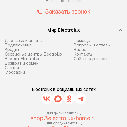
Бесплатно по России
не предусмотрена. После 100%
обеспечивают п
предоплаты мы бесплатно
и эффективную 
Заказать звонок
доставляем заказ
техники, предо
до представительства
ошибки и прежд
транспортной компании в г. Москва.
Готовые коммун
Мир Electrolux
Пожалуйста, уточняйте условия
предполагают, в
Доставка и оплата
Помощь
доставки у менеджера при
от категории, на
Подключение
Вопросы и ответы
Кредит
Видео
оформлении заказа.
установленной р
Сервисные центры Electrolux
Контакты
к воде, крана и 
Ремонт Electrolux
Сайты-партнеры
В оговоренный день служба
Возврат и обмен
слива. Стандарт
Cтатьи
доставки доставит упакованный
включает в себя:
Глоссарий
прибор до двери или прихожей.
транспортировоч
Если необходимо переместить
разблокировку п
прибор до места установки,
Electrolux в социальных сетях
соединение отде
пожалуйста, предварительно
монтаж техники 
уточните это с менеджером.
на место с пров
За данную услугу взимается
подключение к 
Для физических лиц
дополнительная плата. Важно
shop@electrolux-home.ru
коммуникациям, 
учитывать, что если размеры
Для юридических лиц
и консультацию 