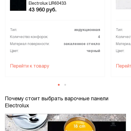
Electrolux LIR60433
43 960
руб.
Тип:
индукционная
Тип:
Количество конфорок:
4
Количес
Материал поверхности:
закаленное стекло
Материал
Цвет:
черный
Цвет:
Перейти к товару
Перейт
Почему стоит выбрать варочные панели
Electrolux