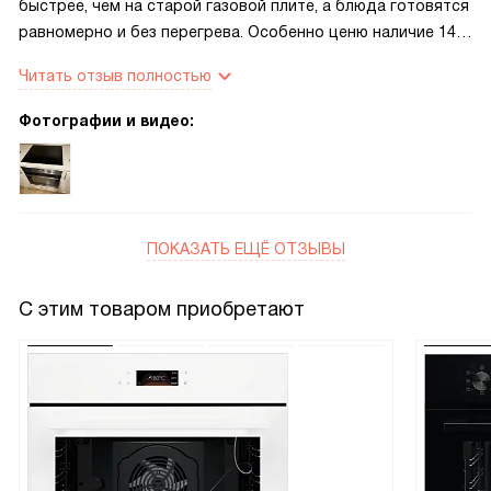
быстрее, чем на старой газовой плите, а блюда готовятся
равномерно и без перегрева. Особенно ценю наличие 14
уровней мощности: это даёт невероятную гибкость в
Читать отзыв полностью
приготовлении — от томления соусов на минимальном
огне до интенсивного обжаривания. Управление
Фотографии и видео:
сенсорное, очень отзывчивое и интуитивно понятное, а
функция блокировки панели — настоящая находка для
семей с детьми. Ещё один важный плюс — стильный и
лаконичный дизайн: стеклокерамическая поверхность
легко чистится, не царапается при аккуратном
ПОКАЗАТЬ ЕЩЁ ОТЗЫВЫ
использовании и отлично вписывается в современный
интерьер кухни.
С этим товаром приобретают