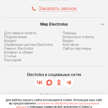
и отдельная доставка аксессуаров
и регулярное об
Заказать звонок
не предусмотрена. После 100%
обеспечивают п
предоплаты мы бесплатно
и эффективную 
доставляем заказ
техники, предо
Мир Electrolux
до представительства
ошибки и прежд
транспортной компании в г. Москва.
Готовые коммун
Доставка и оплата
Помощь
Подключение
Вопросы и ответы
Пожалуйста, уточняйте условия
предполагают, в
Кредит
Видео
доставки у менеджера при
от категории, на
Сервисные центры Electrolux
Контакты
Ремонт Electrolux
Сайты-партнеры
оформлении заказа.
установленной р
Возврат и обмен
к воде, крана и 
Cтатьи
В оговоренный день служба
Глоссарий
слива. Стандарт
доставки доставит упакованный
включает в себя:
прибор до двери или прихожей.
транспортировоч
Electrolux в социальных сетях
Если необходимо переместить
разблокировку п
прибор до места установки,
соединение отде
пожалуйста, предварительно
монтаж техники 
уточните это с менеджером.
Для физических лиц
на место с пров
shop@electrolux-home.ru
Для работы нашего сайта используются cookie. Используя наш сайт,
За данную услугу взимается
подключение к 
вы предоставляете
согласие на обработку ваших персональных
Для юридических лиц
дополнительная плата. Важно
данных
с помощью сервисов веб-аналитики (Cookie) и
business@kvalitet.company