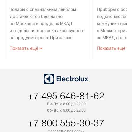
Товары с специальным лейблом
Приборы с особ
доставляются бесплатно
подключаются к
по Москве и в пределах МКАД,
коммуникациям 
и отдельная доставка аксессуаров
в Москве, при э
не предусмотрена. При заказе
за МКАД оплачив
бытовой техники от Electrolux,
Специалисты сер
Показать ещё
Показать ещё
рекомендуем обсудить
партнера заним
с менеджером удобное время
подключением б
доставки и способ оплаты. Товары
Electrolux. Устан
со статусом «В наличии» могут
профессиональн
быть отправлены покупателю
осуществляется
в течение трех дней. Если вам
плату, и дополни
+7 495 646-81-62
интересен товар «Под заказ»,
по монтажу опла
обсудите возможность его
прайсу. Сервис 
Пн-Пт:
с 8:00 до 22:00
приобретения с менеджером сайта.
гарантию 1 год 
Сб-Вс:
с 9:00 до 22:00
Товары с специальным лейблом
работы и испол
+7 800 555-30-37
доставляются бесплатно
материалы. Про
по Москве в пределах МКАД,
установление, п
Бесплатно по России