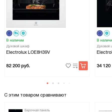
В наличии
В налич
Духовой шкаф
Духовой
Electrolux LOE8H39V
Electr
82 200
руб.
34 120
С этим товаром сравнивают
Варочная панель