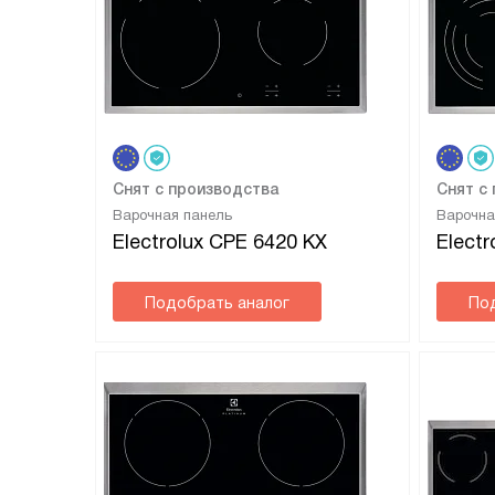
Снят с производства
Снят с
Варочная панель
Варочна
Electrolux CPE 6420 KX
Elect
Подобрать аналог
По