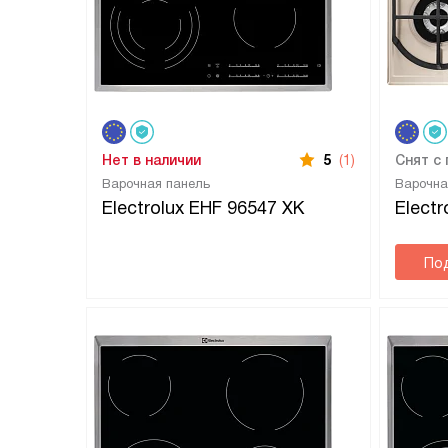
Нет в наличии
5
(1)
Снят с
Варочная панель
Варочна
Electrolux EHF 96547 XK
Elect
По