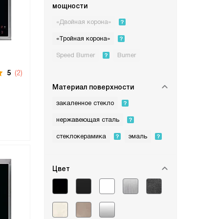
мощности
«Двойная корона»
«Тройная корона»
Speed Burner
Burner
5
(2)
Материал поверхности
закаленное стекло
нержавеющая сталь
стеклокерамика
эмаль
Цвет