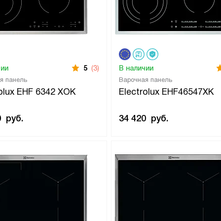
чии
5
(3)
В наличии
я панель
Варочная панель
rolux EHF 6342 XOK
Electrolux EHF46547XK
0
руб.
34 420
руб.