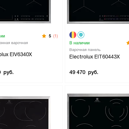
чии
5
(1)
онная варочная
В наличии
Варочная панель
olux EIV6340X
Electrolux EIT60443X
0
руб.
49 470
руб.