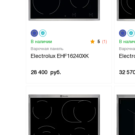
В наличии
5
(1)
В нали
Варочная панель
Варочна
Electrolux EHF16240XK
Elect
28 400
руб.
32 57