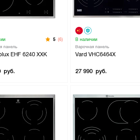
чии
5
(6)
В наличии
я панель
Варочная панель
rolux EHF 6240 XXK
Vard VHC6464X
0
руб.
27 990
руб.