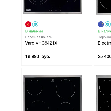
В наличии
В нали
Варочная панель
Варочна
Vard VHC6421X
Elect
18 990
руб.
25 40