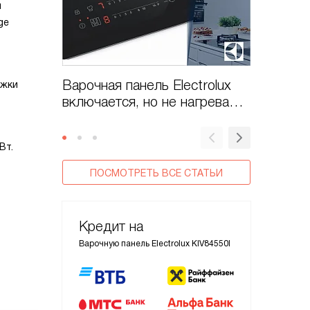
м
ge
Варочная панель Electrolux
Варочна
яжки
включается, но не нагревает
стекло
конфорки?
Вт.
ПОСМОТРЕТЬ ВСЕ СТАТЬИ
Кредит на
Варочную панель Electrolux KIV84550I