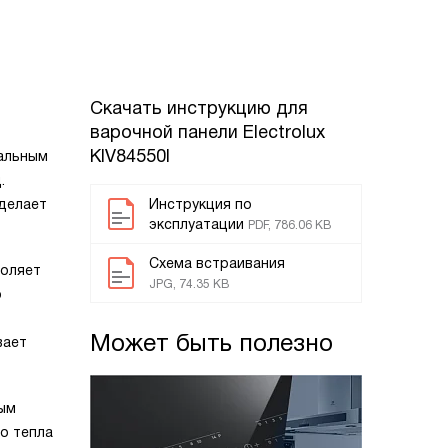
Скачать инструкцию для
варочной панели
Electrolux
KIV84550I
еальным
.
 делает
Инструкция по
эксплуатации
PDF, 786.06 KB
Схема встраивания
воляет
JPG, 74.35 KB
о
Может быть полезно
вает
вым
о тепла