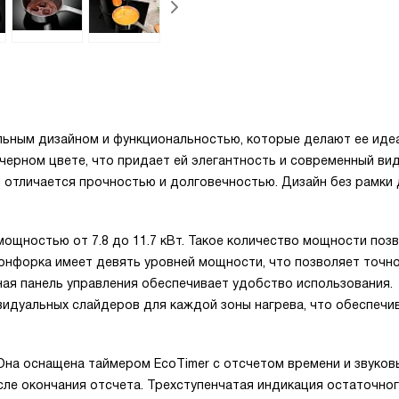
тильным дизайном и функциональностью, которые делают ее ид
черном цвете, что придает ей элегантность и современный вид
 отличается прочностью и долговечностью. Дизайн без рамки
щностью от 7.8 до 11.7 кВт. Такое количество мощности поз
онфорка имеет девять уровней мощности, что позволяет точн
ная панель управления обеспечивает удобство использования.
идуальных слайдеров для каждой зоны нагрева, что обеспечи
на оснащена таймером EcoTimer с отсчетом времени и звуко
сле окончания отсчета. Трехступенчатая индикация остаточног