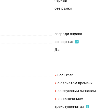
черный
без рамки
спереди справа
сенсорные
Да
EcoTimer
с отсчетом времени
со звуковым сигналом
с отключением
трехступенчатая