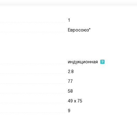
1
Евросоюз*
индукционная
2.8
77
58
49 x 75
9