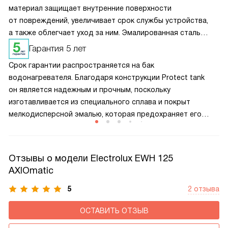
материал защищает внутренние поверхности
от повреждений, увеличивает срок службы устройства,
а также облегчает уход за ним. Эмалированная сталь
помогает сохранять качество воды и предотвращает
Гарантия 5 лет
накопление накипи, что важно для долговечной
Срок гарантии распространяется на бак
и стабильной работы водонагревателя. Это надежное
водонагревателя. Благодаря конструкции Protect tank
решение для долгосрочного использования.
он является надежным и прочным, поскольку
изготавливается из специального сплава и покрыт
мелкодисперсной эмалью, которая предохраняет его
от возникновения микротрещин вследствие перепадов
температур. А магниевый анод улавливает частицы,
способные вызвать появление ржавчины.
Отзывы о модели Electrolux EWH 125
AXIOmatic
5
2 отзыва
ОСТАВИТЬ ОТЗЫВ