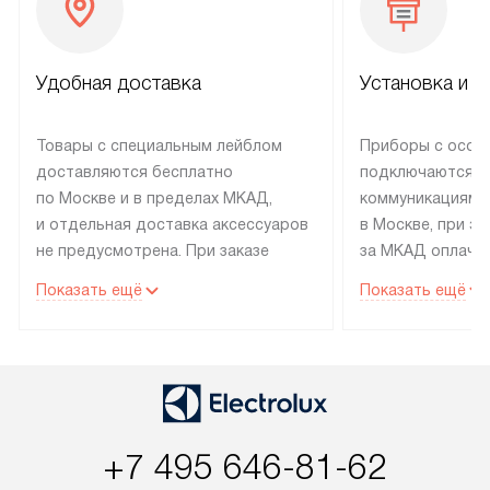
Удобная доставка
Установка и н
Товары с специальным лейблом
Приборы с особ
доставляются бесплатно
подключаются к
по Москве и в пределах МКАД,
коммуникациям 
и отдельная доставка аксессуаров
в Москве, при э
не предусмотрена. При заказе
за МКАД оплачив
бытовой техники от Electrolux,
Специалисты сер
Показать ещё
Показать ещё
рекомендуем обсудить
партнера заним
с менеджером удобное время
подключением б
доставки и способ оплаты. Товары
Electrolux. Устан
со статусом «В наличии» могут
профессиональн
быть отправлены покупателю
осуществляется
в течение трех дней. Если вам
плату, и дополни
+7 495 646-81-62
интересен товар «Под заказ»,
по монтажу опла
обсудите возможность его
прайсу. Сервис 