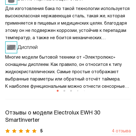
Для изготовления бака по такой технологии используется
высококлассная нержавеющая сталь, такая же, которая
применяется в пищевых и медицинских целях. благодаря
этому он не подвержен коррозии, устойчив к перепадам
температур, а также не боится механических
воздействий. то позволило продлить срок службы
Дисплей
прибора и усилить его надежность.
Многие модели бытовой техники от «Электролюкс»
оснащены дисплеем. Как правило, он относится к типу
жидкокристаллических. Самые простые отображают
выбранные параметры или обратный отсчёт таймера.
К наиболее функциональным можно отнести сенсорные
варианты, которые чутко реагируют на прикосновение
пользователя и участвуют в навигации.
Отзывы о модели Electrolux EWH 30
SmartInverter
5
4 отзыва