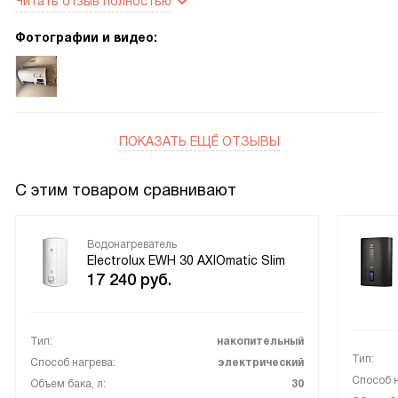
Читать отзыв полностью
приятное чувство надежности. Есть система борьбы с
бактериями, защита от перегрева, УЗО и
Фотографии и видео:
предохранительный клапан. Подходит для настенного
монтажа вертикально или горизонтально, уровень защиты
IPX4.
ПОКАЗАТЬ ЕЩЁ ОТЗЫВЫ
С этим товаром сравнивают
Водонагреватель
Electrolux EWH 30 AXIOmatic Slim
17 240
руб.
Тип:
накопительный
Тип:
Способ нагрева:
электрический
Способ н
Объем бака, л:
30