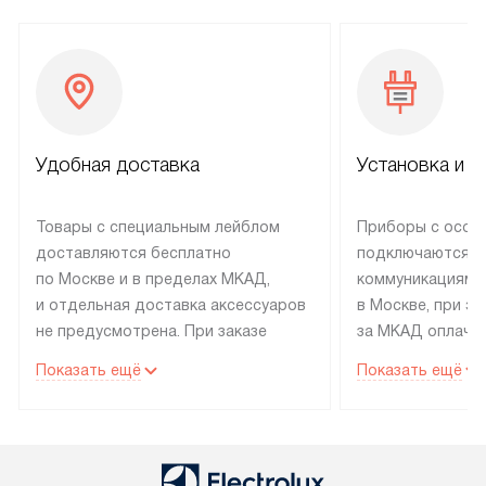
Удобная доставка
Установка и н
Товары с специальным лейблом
Приборы с особ
доставляются бесплатно
подключаются к
по Москве и в пределах МКАД,
коммуникациям 
и отдельная доставка аксессуаров
в Москве, при э
не предусмотрена. При заказе
за МКАД оплачив
бытовой техники от Electrolux,
Специалисты сер
Показать ещё
Показать ещё
рекомендуем обсудить
партнера заним
с менеджером удобное время
подключением б
доставки и способ оплаты. Товары
Electrolux. Устан
со статусом «В наличии» могут
профессиональн