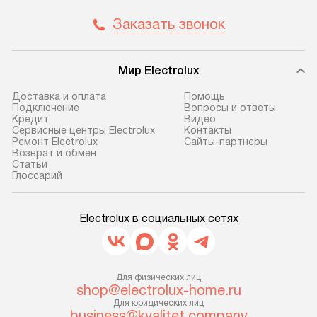
и отдельная доставка аксессуаров
и регулярное об
Заказать звонок
не предусмотрена. После 100%
обеспечивают п
предоплаты мы бесплатно
и эффективную 
доставляем заказ
техники, предо
Мир Electrolux
до представительства
ошибки и прежд
транспортной компании в г. Москва.
Готовые коммун
Доставка и оплата
Помощь
Подключение
Вопросы и ответы
Пожалуйста, уточняйте условия
предполагают, в
Кредит
Видео
доставки у менеджера при
от категории, на
Сервисные центры Electrolux
Контакты
Ремонт Electrolux
Сайты-партнеры
оформлении заказа.
установленной р
Возврат и обмен
к воде, крана и 
Cтатьи
В оговоренный день служба
Глоссарий
слива. Стандарт
доставки доставит упакованный
включает в себя:
прибор до двери или прихожей.
транспортировоч
Electrolux в социальных сетях
Если необходимо переместить
разблокировку п
прибор до места установки,
соединение отде
пожалуйста, предварительно
монтаж техники 
уточните это с менеджером.
Для физических лиц
на место с пров
shop@electrolux-home.ru
За данную услугу взимается
подключение к 
Для юридических лиц
дополнительная плата. Важно
business@kvalitet.company
коммуникациям, 