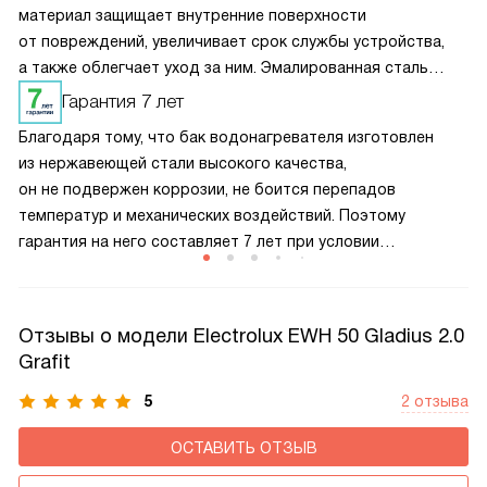
материал защищает внутренние поверхности
от повреждений, увеличивает срок службы устройства,
а также облегчает уход за ним. Эмалированная сталь
помогает сохранять качество воды и предотвращает
Гарантия 7 лет
накопление накипи, что важно для долговечной
Благодаря тому, что бак водонагревателя изготовлен
и стабильной работы водонагревателя. Это надежное
из нержавеющей стали высокого качества,
решение для долгосрочного использования.
он не подвержен коррозии, не боится перепадов
температур и механических воздействий. Поэтому
гарантия на него составляет 7 лет при условии
проведения своевременного технического обслуживания
сотрудником авторизованного сервисного центра
и регулярной замены магниевого анода.
Отзывы о модели Electrolux EWH 50 Gladius 2.0
Grafit
5
2 отзыва
ОСТАВИТЬ ОТЗЫВ