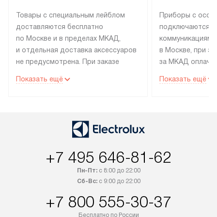
Товары с специальным лейблом
Приборы с особ
доставляются бесплатно
подключаются к
по Москве и в пределах МКАД,
коммуникациям 
и отдельная доставка аксессуаров
в Москве, при э
не предусмотрена. При заказе
за МКАД оплачив
бытовой техники от Electrolux,
Специалисты сер
Показать ещё
Показать ещё
рекомендуем обсудить
партнера заним
с менеджером удобное время
подключением б
доставки и способ оплаты. Товары
Electrolux. Устан
со статусом «В наличии» могут
профессиональн
быть отправлены покупателю
осуществляется
в течение трех дней. Если вам
плату, и дополни
+7 495 646-81-62
интересен товар «Под заказ»,
по монтажу опла
обсудите возможность его
прайсу. Сервис 
Пн-Пт:
с 8:00 до 22:00
приобретения с менеджером сайта.
гарантию 1 год 
Сб-Вс:
с 9:00 до 22:00
Товары с специальным лейблом
работы и испол
+7 800 555-30-37
доставляются бесплатно
материалы. Про
по Москве в пределах МКАД,
установление, п
Бесплатно по России